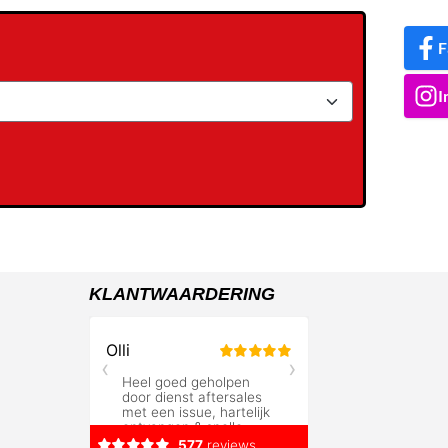
F
I
KLANTWAARDERING