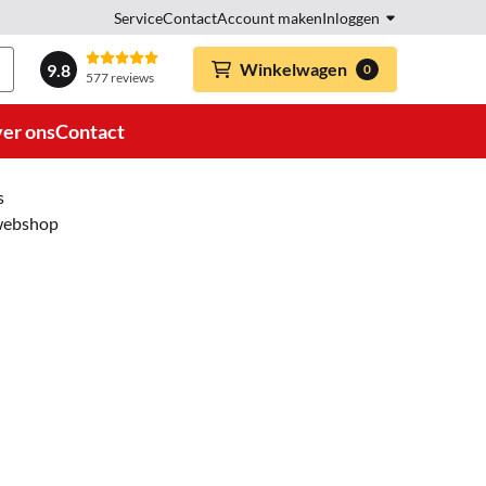
Service
Contact
Account maken
Inloggen
Winkelwagen
9.8
0
577 reviews
er ons
Contact
s
 webshop