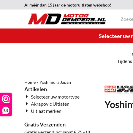
Cookievoorkeuren zijn momenteel gesloten.
Al méér dan 15 jaar dé motoruitlaten webshop!
Zoeken
Selecteer uw 
Tijdens
Home
/
Yoshimura Japan
Artikelen
Selecteer uw motortype
Yoshi
Akrapovic Uitlaten
9,8
Uitlaat merken
-
Gratis Verzenden
-
Gratis verzending vanaf € 75,- !!!