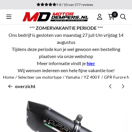
Cookievoorkeuren zijn momenteel gesloten.
9.8 / 10
van
577
reviews
0
***
ZOMERVAKANTIE PERIODE
***
Ons bedrijf is gesloten van maandag 27 juli t/m vrijdag 14
augustus
Tijdens deze periode kun je wel gewoon een bestelling
plaatsen via onze webshop
Meer informatie vindt je
hier
Wij wensen iedereen een hele fijne vakantie toe!
Home
/
Selecteer uw motortype
/
Yamaha
/
YZ 400 F
/
GPR Furore Ner
overzicht