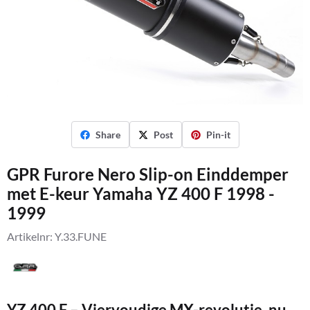
Share
Post
Pin-it
GPR Furore Nero Slip-on Einddemper
met E-keur Yamaha YZ 400 F 1998 -
1999
Artikelnr:
Y.33.FUNE
YZ 400 F – Viervoudige MX-revolutie, nu