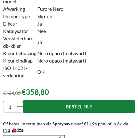
model
Afwerking
Furore Nero
Dempertype
Slip-on
E-keur
Ja
Katalysator
Nee
Verwijderbare
Ja
db-killer
Kleur behuizing
Nero opaco (matzwart)
Kleur eindkap
Nero opaco (matzwart)
ISO 14021-
OK
verklaring
€
358,80
€
434,00
Aantal
+
BESTEL NU!
-
Of betaal in termijnen via
Spraypay
(vanaf
€
11,96
p/m) of in 3x via
IN3
.