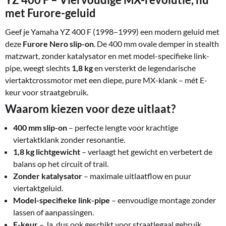
met Furore-geluid
Geef je Yamaha YZ 400 F (1998–1999) een modern geluid met
deze
Furore Nero slip-on
. De 400 mm ovale demper in stealth
matzwart, zonder katalysator en met model-specifieke link-
pipe, weegt slechts
1,8 kg
en versterkt de legendarische
viertaktcrossmotor met een diepe, pure MX-klank – mét E-
keur voor straatgebruik.
Waarom kiezen voor deze uitlaat?
400 mm slip-on
– perfecte lengte voor krachtige
viertaktklank zonder resonantie.
1,8 kg lichtgewicht
– verlaagt het gewicht en verbetert de
balans op het circuit of trail.
Zonder katalysator
– maximale uitlaatflow en puur
viertaktgeluid.
Model-specifieke link-pipe
– eenvoudige montage zonder
lassen of aanpassingen.
E-keur
– Ja, dus ook geschikt voor straatlegaal gebruik