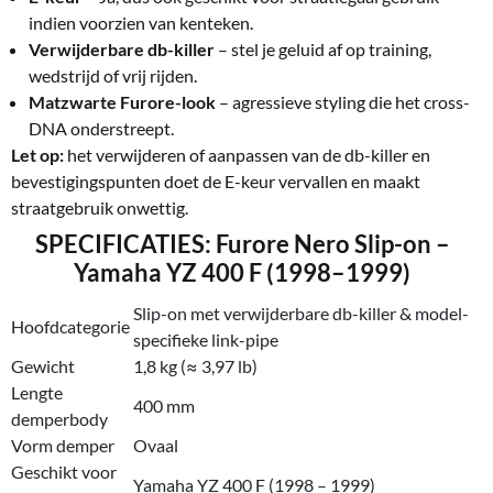
indien voorzien van kenteken.
Verwijderbare db-killer
– stel je geluid af op training,
wedstrijd of vrij rijden.
Matzwarte Furore-look
– agressieve styling die het cross-
DNA onderstreept.
Let op:
het verwijderen of aanpassen van de db-killer en
bevestigingspunten doet de E-keur vervallen en maakt
straatgebruik onwettig.
SPECIFICATIES: Furore Nero Slip-on –
Yamaha YZ 400 F (1998–1999)
Slip-on met verwijderbare db-killer & model-
Hoofdcategorie
specifieke link-pipe
Gewicht
1,8 kg (≈ 3,97 lb)
Lengte
400 mm
demperbody
Vorm demper
Ovaal
Geschikt voor
Yamaha YZ 400 F (1998 – 1999)