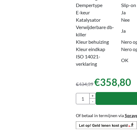
Dempertype
Slip-on
E-keur
Ja
Katalysator
Nee
Verwijderbare db-
Ja
killer
Kleur behuizing
Nero o
Kleur eindkap
Nero o
ISO 14021-
OK
verklaring
€
358,80
€
434,39
Aantal
+
-
Of betaal in termijnen via
Spray