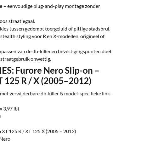
pe
– eenvoudige plug-and-play montage zonder
oos straatlegaal.
kies tussen gedempt toergeluid of pittige stadsbrul.
stealth styling voor R en X-modellen, origineel of
npassen van de db-killer en bevestigingspunten doet
 straatgebruik onwettig.
S: Furore Nero Slip-on –
 125 R / X (2005–2012)
 met verwijderbare db-killer & model-specifieke link-
≈ 3,97 lb)
m
XT 125 R / XT 125 X (2005 – 2012)
 Nero