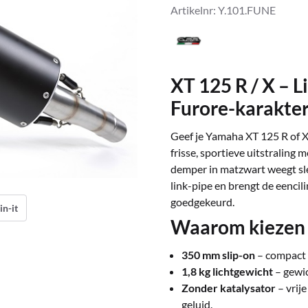
Artikelnr:
Y.101.FUNE
XT 125 R / X – 
Furore-karakte
Geef je Yamaha XT 125 R of 
frisse, sportieve uitstraling 
demper in matzwart weegt sl
link-pipe en brengt de eencili
goedgekeurd.
in-it
Waarom kiezen v
350 mm slip-on
– compact e
1,8 kg lichtgewicht
– gewic
Zonder katalysator
– vrije
geluid.