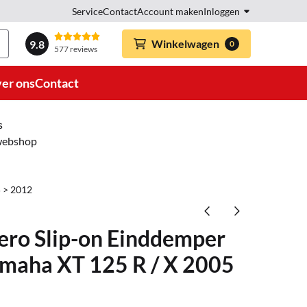
Service
Contact
Account maken
Inloggen
Winkelwagen
9.8
0
577 reviews
er ons
Contact
s
 webshop
 > 2012
ero Slip-on Einddemper
amaha XT 125 R / X 2005