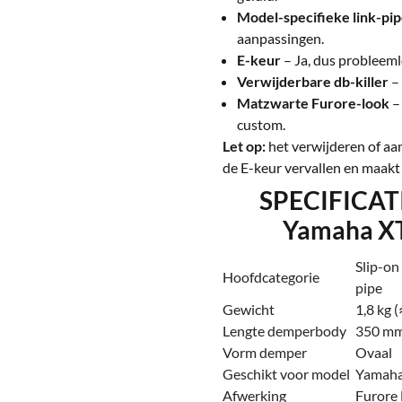
Model-specifieke link-pi
aanpassingen.
E-keur
– Ja, dus probleeml
Verwijderbare db-killer
– 
Matzwarte Furore-look
– 
custom.
Let op:
het verwijderen of aa
de E-keur vervallen en maakt
SPECIFICATIE
Yamaha XT
Slip-on
Hoofdcategorie
pipe
Gewicht
1,8 kg (
Lengte demperbody
350 m
Vorm demper
Ovaal
Geschikt voor model
Yamaha 
Afwerking
Furore