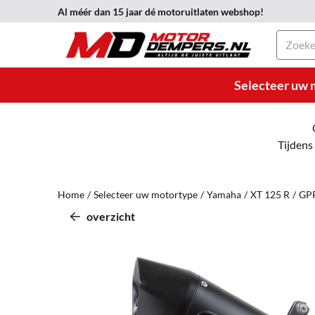
Cookievoorkeuren zijn momenteel gesloten.
Al méér dan 15 jaar dé motoruitlaten webshop!
Zoeken
Selecteer uw 
Tijdens
Home
/
Selecteer uw motortype
/
Yamaha
/
XT 125 R
/
GPR
overzicht