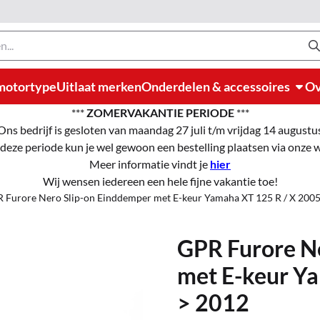
motortype
Uitlaat merken
Onderdelen & accessoires
Ov
***
ZOMERVAKANTIE PERIODE
***
Ons bedrijf is gesloten van maandag 27 juli t/m vrijdag 14 augustu
 deze periode kun je wel gewoon een bestelling plaatsen via onze
Meer informatie vindt je
hier
Wij wensen iedereen een hele fijne vakantie toe!
 Furore Nero Slip-on Einddemper met E-keur Yamaha XT 125 R / X 2005
GPR Furore N
met E-keur Y
> 2012