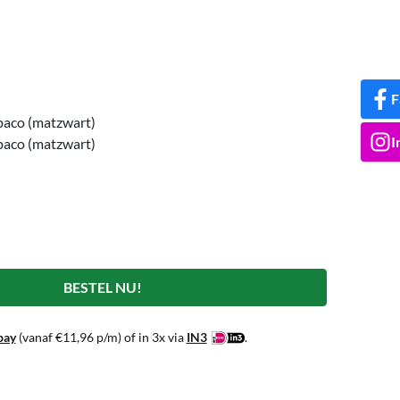
F
paco (matzwart)
I
paco (matzwart)
BESTEL NU!
pay
(vanaf
€
11,96
p/m) of in 3x via
IN3
.