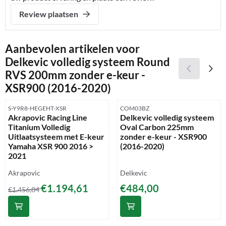
Review plaatsen
Aanbevolen artikelen voor
Delkevic volledig systeem Round
RVS 200mm zonder e-keur -
XSR900 (2016-2020)
Artikelnummer
Artikelnummer
S-Y9R8-HEGEHT-XSR
COM03BZ
Akrapovic Racing Line
Delkevic volledig systeem
Titanium Volledig
Oval Carbon 225mm
Uitlaatsysteem met E-keur
zonder e-keur - XSR900
Yamaha XSR 900 2016 >
(2016-2020)
2021
Merk:
Merk:
Akrapovic
Delkevic
Van 1 456,84 voor 1 194,61
Prijs: 484,00
€1.194,61
€484,00
€1.456,84