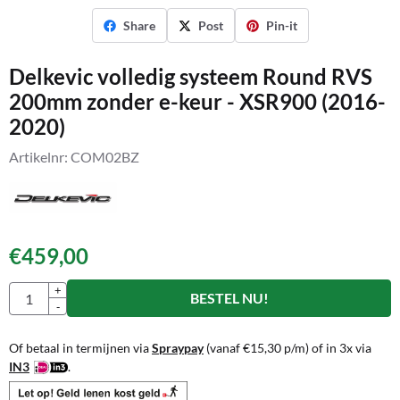
Share
Post
Pin-it
Delkevic volledig systeem Round RVS
200mm zonder e-keur - XSR900 (2016-
2020)
Artikelnr:
COM02BZ
€
459,00
Aantal
+
BESTEL NU!
-
Of betaal in termijnen via
Spraypay
(vanaf
€
15,30
p/m) of in 3x via
IN3
.