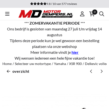
Cookievoorkeuren zijn momenteel gesloten.
9.8 / 10
van
577
reviews
0
***
ZOMERVAKANTIE PERIODE
***
Ons bedrijf is gesloten van maandag 27 juli t/m vrijdag 14
augustus
Tijdens deze periode kun je wel gewoon een bestelling
plaatsen via onze webshop
Meer informatie vindt je
hier
Wij wensen iedereen een hele fijne vakantie toe!
Home
/
Selecteer uw motortype
/
Yamaha
/
XSR 900
/
Delkevic volle
overzicht