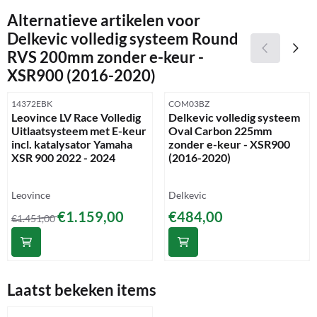
Alternatieve artikelen voor
Delkevic volledig systeem Round
RVS 200mm zonder e-keur -
XSR900 (2016-2020)
Artikelnummer
Artikelnummer
14372EBK
COM03BZ
Leovince LV Race Volledig
Delkevic volledig systeem
Uitlaatsysteem met E-keur
Oval Carbon 225mm
incl. katalysator Yamaha
zonder e-keur - XSR900
XSR 900 2022 - 2024
(2016-2020)
Merk:
Merk:
Leovince
Delkevic
Van 1 451,00 voor 1 159,00
Prijs: 484,00
€1.159,00
€484,00
€1.451,00
Laatst bekeken items