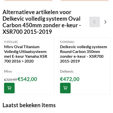
Alternatieve artikelen voor
Delkevic volledig systeem Oval
Carbon 450mm zonder e-keur -
XSR700 2015-2019
Artikelnummer
Artikelnummer
Y.053.L4C
COM26AJ
Mivv Oval Titanium
Delkevic volledig systeem
Volledig Uitlaatsysteem
Round Carbon 350mm
met E-keur Yamaha XSR
zonder e-keur - XSR700
700 2016 > 2020
2015-2019
Merk:
Merk:
Mivv
Delkevic
Van 722,00 voor 542,00
Prijs: 472,00
€542,00
€472,00
€722,00
Laatst bekeken items