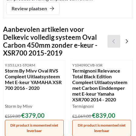
Review plaatsen
Aanbevolen artikelen voor
Delkevic volledig systeem Oval
Carbon 450mm zonder e-keur -
XSR700 2015-2019
Artikelnummer
Artikelnummer
Y.053.LX1-STORM
Y104090CVB-XSR
Storm By Mivv Oval RVS
Termignoni Relevance
Compleet Uitlaatsysteem
Total Black Edition
Met E-keur YAMAHA XSR
Compleet Uitlaatsysteem
700 2016 - 2020
met Carbon Einddemper
met E-keur Yamaha
XSR700 2014 - 2020
Merk:
Merk:
Storm by Mivv
Termignoni
Van 559,00 voor 379,00
Van 1 069,00 voor 839,00
€379,00
€839,00
€559,00
€1.069,00
Dit product is momenteel niet
Dit product is momenteel niet
leverbaar
leverbaar