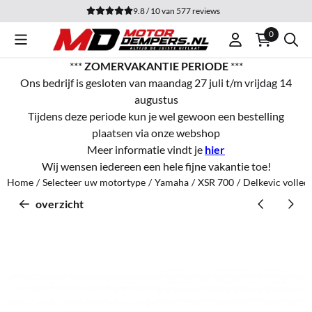
Cookievoorkeuren zijn momenteel gesloten.
9.8 / 10
van
577
reviews
0
***
ZOMERVAKANTIE PERIODE
***
Ons bedrijf is gesloten van maandag 27 juli t/m vrijdag 14
augustus
Tijdens deze periode kun je wel gewoon een bestelling
plaatsen via onze webshop
Meer informatie vindt je
hier
Wij wensen iedereen een hele fijne vakantie toe!
Home
/
Selecteer uw motortype
/
Yamaha
/
XSR 700
/
Delkevic volle
overzicht