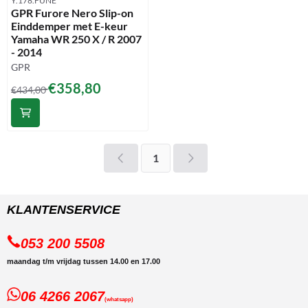
Y.178.FUNE
GPR Furore Nero Slip-on
Einddemper met E-keur
Yamaha WR 250 X / R 2007
- 2014
Merk:
GPR
Van 434,00 voor 358,80
€358,80
€434,00
1
KLANTENSERVICE
053 200 5508
maandag t/m vrijdag tussen 14.00 en 17.00
06 4266 2067
(whatsapp)