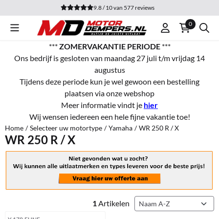
Cookievoorkeuren zijn momenteel gesloten.
9.8 / 10
van
577
reviews
0
***
ZOMERVAKANTIE PERIODE
***
Ons bedrijf is gesloten van maandag 27 juli t/m vrijdag 14
augustus
Tijdens deze periode kun je wel gewoon een bestelling
plaatsen via onze webshop
Meer informatie vindt je
hier
Wij wensen iedereen een hele fijne vakantie toe!
Home
/
Selecteer uw motortype
/
Yamaha
/
WR 250 R / X
WR 250 R / X
Sorteermethode
1
Artikelen
Artikelnummer