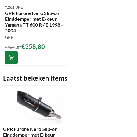
Artikelnummer
Y.26.FUNE
GPR Furore Nero Slip-on
Einddemper met E-keur
Yamaha TT 600 R / E 1998 -
2004
Merk:
GPR
Van 434,00 voor 358,80
€358,80
€434,00
Laatst bekeken items
GPR Furore Nero Slip-on
Einddemper met E-keur