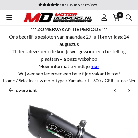
Cookievoorkeuren zijn momenteel gesloten.
9.8 / 10
van
577
reviews
0
***
ZOMERVAKANTIE PERIODE
***
Ons bedrijf is gesloten van maandag 27 juli t/m vrijdag 14
augustus
Tijdens deze periode kun je wel gewoon een bestelling
plaatsen via onze webshop
Meer informatie vindt je
hier
Wij wensen iedereen een hele fijne vakantie toe!
Home
/
Selecteer uw motortype
/
Yamaha
/
TT 600
/
GPR Furore Nero
overzicht