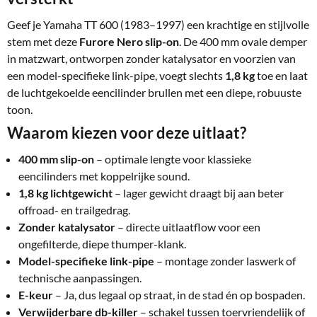
Geef je Yamaha TT 600 (1983–1997) een krachtige en stijlvolle
stem met deze
Furore Nero slip-on
. De 400 mm ovale demper
in matzwart, ontworpen zonder katalysator en voorzien van
een model-specifieke link-pipe, voegt slechts
1,8 kg
toe en laat
de luchtgekoelde eencilinder brullen met een diepe, robuuste
toon.
Waarom kiezen voor deze uitlaat?
400 mm slip-on
– optimale lengte voor klassieke
eencilinders met koppelrijke sound.
1,8 kg lichtgewicht
– lager gewicht draagt bij aan beter
offroad- en trailgedrag.
Zonder katalysator
– directe uitlaatflow voor een
ongefilterde, diepe thumper-klank.
Model-specifieke link-pipe
– montage zonder laswerk of
technische aanpassingen.
E-keur
– Ja, dus legaal op straat, in de stad én op bospaden.
Verwijderbare db-killer
– schakel tussen toervriendelijk of