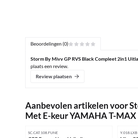
Beoordelingen (0)
Storm By Mivv GP RVS Black Compleet 2in1 Uit
plaats een review.
Review plaatsen
Aanbevolen artikelen voor
St
Met E-keur YAMAHA T-MAX 5
Artikelnummer
Artikelnu
SC.CAT.108.FUNE
Y.018.LXB