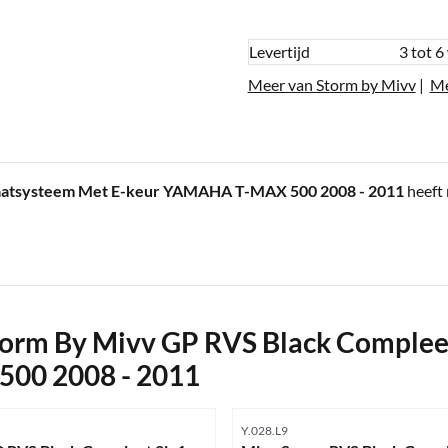
Levertijd
3 tot 6
Meer van Storm by Mivv
|
Me
laatsysteem Met E-keur YAMAHA T-MAX 500 2008 - 2011
heeft
orm By Mivv GP RVS Black Compleet
00 2008 - 2011
mmer
Artikelnummer
Y.028.L9