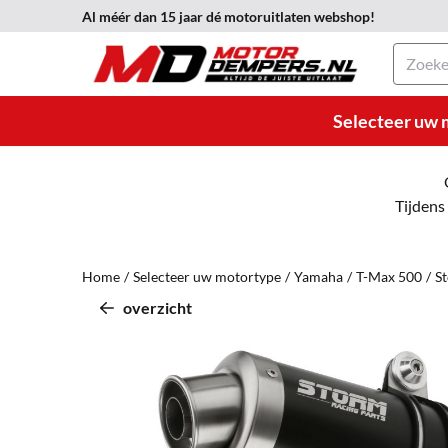
Cookievoorkeuren zijn momenteel gesloten.
Al méér dan 15 jaar dé motoruitlaten webshop!
Zoeken
Selecteer uw 
Tijdens
Home
/
Selecteer uw motortype
/
Yamaha
/
T-Max 500
/
S
overzicht