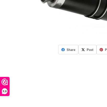
Share
Post
P
9,8