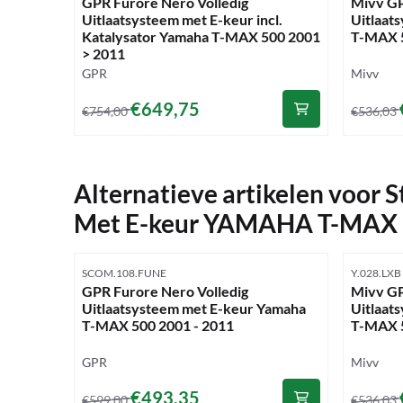
GPR Furore Nero Volledig
Mivv GP
Uitlaatsysteem met E-keur incl.
Uitlaat
Katalysator Yamaha T-MAX 500 2001
T-MAX 5
> 2011
Merk:
Merk:
GPR
Mivv
Van 754,00 voor 649,75
Van 536
€649,75
€754,00
€536,03
Alternatieve artikelen voor
S
Met E-keur YAMAHA T-MAX 5
Artikelnummer
Artikelnu
SCOM.108.FUNE
Y.028.LXB
GPR Furore Nero Volledig
Mivv GP
Uitlaatsysteem met E-keur Yamaha
Uitlaat
T-MAX 500 2001 - 2011
T-MAX 5
Merk:
Merk:
GPR
Mivv
Van 599,00 voor 493,35
Van 536
€493,35
€599,00
€536,03