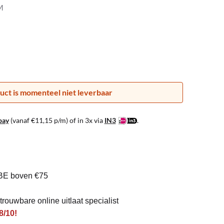
M
uct is momenteel niet leverbaar
pay
(vanaf
€
11,15
p/m) of in 3x via
IN3
.
BE boven €75
rouwbare online uitlaat specialist
8/10!