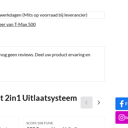
 werkdagen (Mits op voorraad bij leverancier)
er van T-Max 500
 nog geen reviews. Deel uw product ervaring en
 2in1 Uitlaatsysteem
F
I
Artikelnummer
Artikelnu
SCOM.108.FUNE
Y.035.LRB