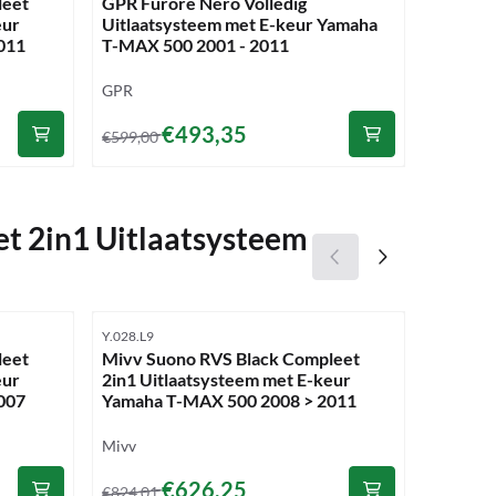
leet
GPR Furore Nero Volledig
Mivv Sp
eur
Uitlaatsysteem met E-keur Yamaha
Complee
011
T-MAX 500 2001 - 2011
keur Ya
2011
Merk:
Merk:
GPR
Mivv
Van 599,00 voor 493,35
Van 900
€493,35
€599,00
€900,24
t 2in1 Uitlaatsysteem
Artikelnummer
Artikelnu
Y.028.L9
Y.018.LXB
leet
Mivv Suono RVS Black Compleet
Mivv GP
eur
2in1 Uitlaatsysteem met E-keur
Uitlaat
007
Yamaha T-MAX 500 2008 > 2011
T-MAX 
Merk:
Merk:
Mivv
Mivv
Van 824,01 voor 626,25
Van 536
€626,25
€824,01
€536,03