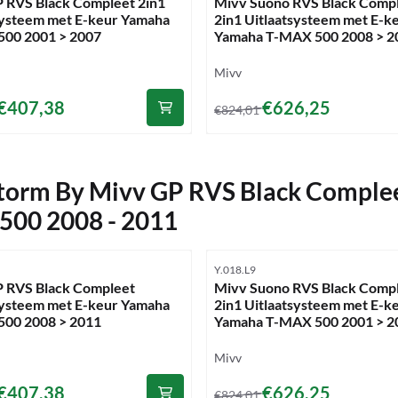
 RVS Black Compleet 2in1
Mivv Suono RVS Black Comp
systeem met E-keur Yamaha
2in1 Uitlaatsysteem met E-k
00 2001 > 2007
Yamaha T-MAX 500 2008 > 2
Merk:
Mivv
,03 voor 407,38
Van 824,01 voor 626,25
€407,38
€626,25
€824,01
torm By Mivv GP RVS Black Complee
00 2008 - 2011
mmer
Artikelnummer
Y.018.L9
 RVS Black Compleet
Mivv Suono RVS Black Comp
systeem met E-keur Yamaha
2in1 Uitlaatsysteem met E-k
00 2008 > 2011
Yamaha T-MAX 500 2001 > 2
Merk:
Mivv
,03 voor 407,38
Van 824,01 voor 626,25
€407,38
€626,25
€824,01