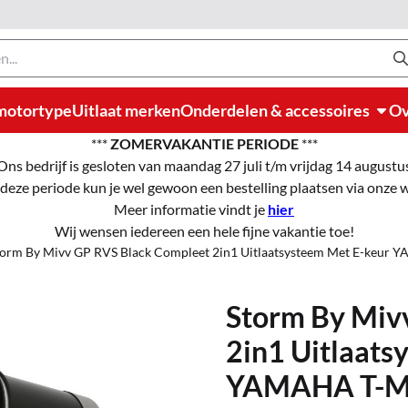
motortype
Uitlaat merken
Onderdelen & accessoires
Ov
***
ZOMERVAKANTIE PERIODE
***
Ons bedrijf is gesloten van maandag 27 juli t/m vrijdag 14 augustu
 deze periode kun je wel gewoon een bestelling plaatsen via onze
Meer informatie vindt je
hier
Wij wensen iedereen een hele fijne vakantie toe!
torm By Mivv GP RVS Black Compleet 2in1 Uitlaatsysteem Met E-keur
Storm By Miv
2in1 Uitlaats
YAMAHA T-MA