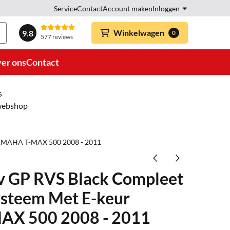
Service
Contact
Account maken
Inloggen
Winkelwagen
9.8
0
577 reviews
er ons
Contact
s
 webshop
 YAMAHA T-MAX 500 2008 - 2011
v GP RVS Black Compleet
ysteem Met E-keur
X 500 2008 - 2011