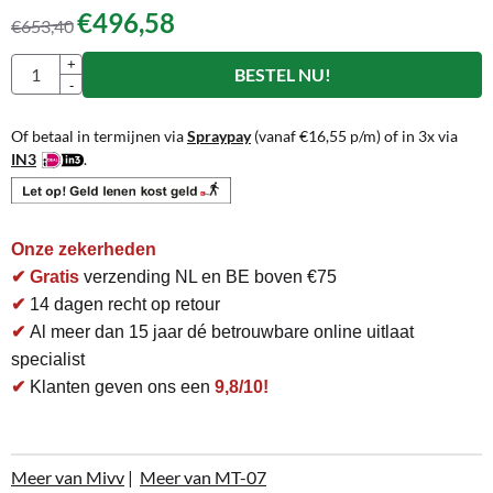
€
496,58
€
653,40
Aantal
+
BESTEL NU!
-
Of betaal in termijnen via
Spraypay
(vanaf
€
16,55
p/m) of in 3x via
IN3
.
Onze zekerheden
✔ Gratis
verzending NL en BE boven €75
✔
14 dagen recht op retour
✔
Al meer dan 15 jaar dé betrouwbare online uitlaat
specialist
✔
Klanten geven ons een
9,8/10!
Meer van Mivv
|
Meer van MT-07