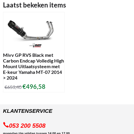
Laatst bekeken items
Mivv GP RVS Black met
Carbon Endcap Volledig High
Mount Uitlaatsysteem met
E-keur Yamaha MT-07 2014
> 2024
€
496,58
€
653,40
KLANTENSERVICE
053 200 5508
maandag t/m vrijdag tussen 14.00 en 17.00