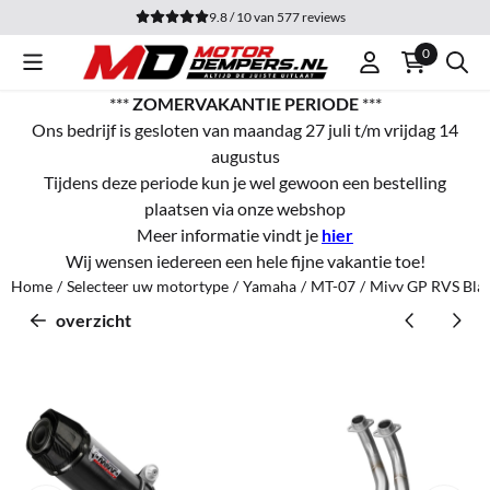
Cookievoorkeuren zijn momenteel gesloten.
9.8 / 10
van
577
reviews
0
***
ZOMERVAKANTIE PERIODE
***
Ons bedrijf is gesloten van maandag 27 juli t/m vrijdag 14
augustus
Tijdens deze periode kun je wel gewoon een bestelling
plaatsen via onze webshop
Meer informatie vindt je
hier
Wij wensen iedereen een hele fijne vakantie toe!
Home
/
Selecteer uw motortype
/
Yamaha
/
MT-07
/
Mivv GP RVS Blac
overzicht