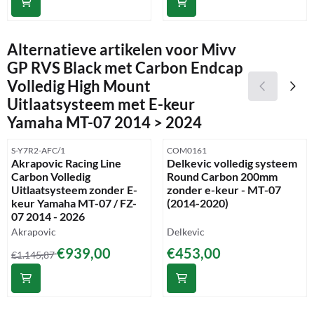
Alternatieve artikelen voor
Mivv
GP RVS Black met Carbon Endcap
Volledig High Mount
Uitlaatsysteem met E-keur
Yamaha MT-07 2014 > 2024
Artikelnummer
Artikelnummer
S-Y7R2-AFC/1
COM0161
Akrapovic Racing Line
Delkevic volledig systeem
Carbon Volledig
Round Carbon 200mm
Uitlaatsysteem zonder E-
zonder e-keur - MT-07
keur Yamaha MT-07 / FZ-
(2014-2020)
07 2014 - 2026
Merk:
Merk:
Akrapovic
Delkevic
Van 1 145,87 voor 939,00
Prijs: 453,00
€939,00
€453,00
€1.145,87