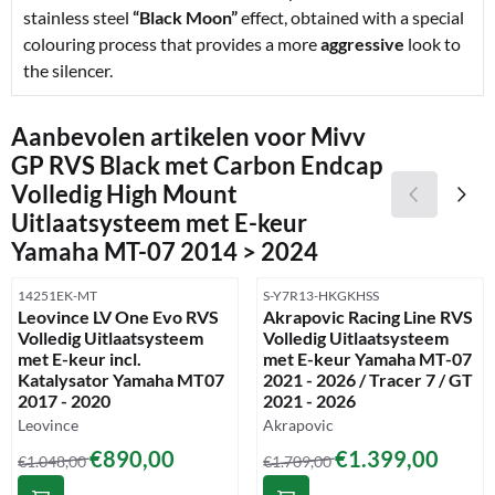
stainless steel
“Black Moon”
effect, obtained with a special
colouring process that provides a more
aggressive
look to
the silencer.
Aanbevolen artikelen voor
Mivv
GP RVS Black met Carbon Endcap
Volledig High Mount
Uitlaatsysteem met E-keur
Yamaha MT-07 2014 > 2024
Artikelnummer
Artikelnummer
14251EK-MT
S-Y7R13-HKGKHSS
Leovince LV One Evo RVS
Akrapovic Racing Line RVS
Volledig Uitlaatsysteem
Volledig Uitlaatsysteem
met E-keur incl.
met E-keur Yamaha MT-07
Katalysator Yamaha MT07
2021 - 2026 / Tracer 7 / GT
2017 - 2020
2021 - 2026
Merk:
Merk:
Leovince
Akrapovic
Van 1 048,00 voor 890,00
Van 1 709,00 voor 1 399,00
€890,00
€1.399,00
€1.048,00
€1.709,00