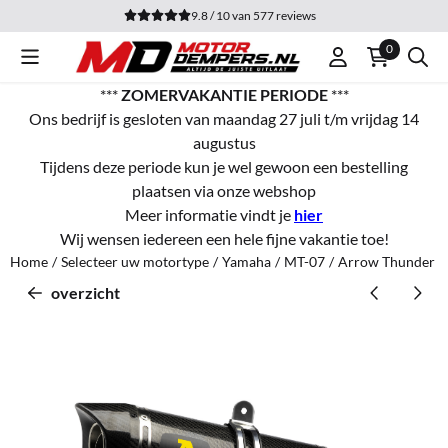
Cookievoorkeuren zijn momenteel gesloten.
9.8 / 10
van
577
reviews
0
***
ZOMERVAKANTIE PERIODE
***
Ons bedrijf is gesloten van maandag 27 juli t/m vrijdag 14
augustus
Tijdens deze periode kun je wel gewoon een bestelling
plaatsen via onze webshop
Meer informatie vindt je
hier
Wij wensen iedereen een hele fijne vakantie toe!
Home
/
Selecteer uw motortype
/
Yamaha
/
MT-07
/
Arrow Thunder Ca
overzicht