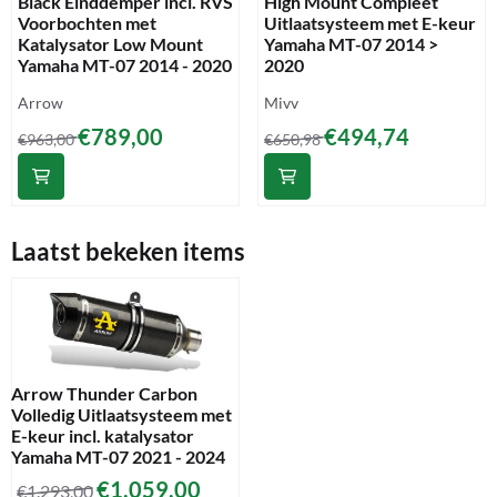
Black Einddemper incl. RVS
High Mount Compleet
Voorbochten met
Uitlaatsysteem met E-keur
Katalysator Low Mount
Yamaha MT-07 2014 >
Yamaha MT-07 2014 - 2020
2020
Merk:
Merk:
Arrow
Mivv
Van 963,00 voor 789,00
Van 650,98 voor 494,74
€789,00
€494,74
€963,00
€650,98
Laatst bekeken items
Arrow Thunder Carbon
Volledig Uitlaatsysteem met
E-keur incl. katalysator
Yamaha MT-07 2021 - 2024
€
1.059,00
€
1.293,00