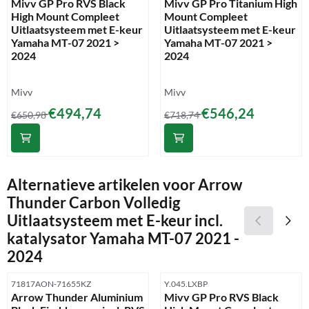
Mivv GP Pro RVS Black
Mivv GP Pro Titanium High
High Mount Compleet
Mount Compleet
Uitlaatsysteem met E-keur
Uitlaatsysteem met E-keur
Yamaha MT-07 2021 >
Yamaha MT-07 2021 >
2024
2024
Merk:
Merk:
Mivv
Mivv
Van 650,98 voor 494,74
Van 718,74 voor 546,24
€494,74
€546,24
€650,98
€718,74
Alternatieve artikelen voor
Arrow
Thunder Carbon Volledig
Uitlaatsysteem met E-keur incl.
katalysator Yamaha MT-07 2021 -
2024
Artikelnummer
Artikelnummer
71817AON-71655KZ
Y.045.LXBP
Arrow Thunder Aluminium
Mivv GP Pro RVS Black