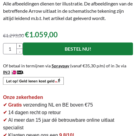
Alle afbeeldingen dienen ter illustratie. De afbeeldingen van de
betreffende Arrow uitlaat in de schematische tekening zijn
altijd leidend m.b.t. het artikel dat geleverd wordt.
€
1.059,00
€
1.293,00
Aantal
+
BESTEL NU!
-
Of betaal in termijnen via
Spraypay
(vanaf
€
35,30
p/m) of in 3x via
IN3
.
Onze zekerheden
✔ Gratis
verzending NL en BE boven €75
✔
14 dagen recht op retour
✔
Al meer dan 15 jaar dé betrouwbare online uitlaat
specialist
✔
Klanten geven ons een
9,8/10!