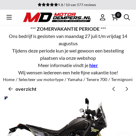
Cookievoorkeuren zijn momenteel gesloten.
9.8 / 10
van
577
reviews
0
***
ZOMERVAKANTIE PERIODE
***
Ons bedrijf is gesloten van maandag 27 juli t/m vrijdag 14
augustus
Tijdens deze periode kun je wel gewoon een bestelling
plaatsen via onze webshop
Meer informatie vindt je
hier
Wij wensen iedereen een hele fijne vakantie toe!
Home
/
Selecteer uw motortype
/
Yamaha
/
Tenere 700
/
Termignoni H
overzicht