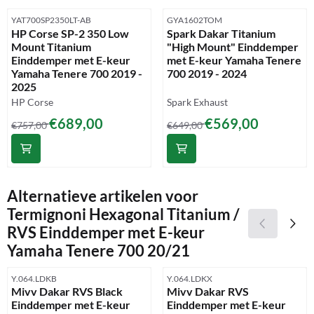
Artikelnummer
Artikelnummer
YAT700SP2350LT-AB
GYA1602TOM
HP Corse SP-2 350 Low
Spark Dakar Titanium
Mount Titanium
"High Mount" Einddemper
Einddemper met E-keur
met E-keur Yamaha Tenere
Yamaha Tenere 700 2019 -
700 2019 - 2024
2025
Merk:
Merk:
HP Corse
Spark Exhaust
Van 757,00 voor 689,00
Van 649,00 voor 569,00
€689,00
€569,00
€757,00
€649,00
Alternatieve artikelen voor
Termignoni Hexagonal Titanium /
RVS Einddemper met E-keur
Yamaha Tenere 700 20/21
Artikelnummer
Artikelnummer
Y.064.LDKB
Y.064.LDKX
Mivv Dakar RVS Black
Mivv Dakar RVS
Einddemper met E-keur
Einddemper met E-keur