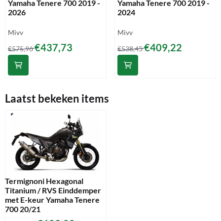
Yamaha Tenere 700 2019 -
Yamaha Tenere 700 2019 -
2026
2024
Merk:
Merk:
Mivv
Mivv
Van 575,96 voor 437,73
Van 538,45 voor 409,22
€437,73
€409,22
€575,96
€538,45
Laatst bekeken items
Termignoni Hexagonal
Titanium / RVS Einddemper
met E-keur Yamaha Tenere
700 20/21