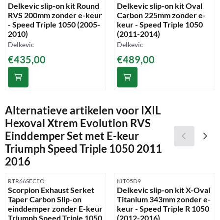
Delkevic slip-on kit Round
Delkevic slip-on kit Oval
RVS 200mm zonder e-keur
Carbon 225mm zonder e-
- Speed Triple 1050 (2005-
keur - Speed Triple 1050
2010)
(2011-2014)
Merk:
Merk:
Delkevic
Delkevic
Prijs: 435,00
Prijs: 489,00
€435,00
€489,00
Alternatieve artikelen voor
IXIL
Hexoval Xtrem Evolution RVS
Einddemper Set met E-keur
Triumph Speed Triple 1050 2011
2016
Artikelnummer
Artikelnummer
RTR66SECEO
KIT05D9
Scorpion Exhaust Serket
Delkevic slip-on kit X-Oval
Taper Carbon Slip-on
Titanium 343mm zonder e-
einddemper zonder E-keur
keur - Speed Triple R 1050
Triumph Speed Triple 1050
(2012-2016)