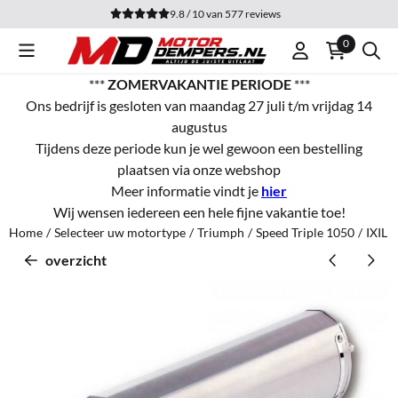
Cookievoorkeuren zijn momenteel gesloten.
9.8 / 10
van
577
reviews
0
***
ZOMERVAKANTIE PERIODE
***
Ons bedrijf is gesloten van maandag 27 juli t/m vrijdag 14
augustus
Tijdens deze periode kun je wel gewoon een bestelling
plaatsen via onze webshop
Meer informatie vindt je
hier
Wij wensen iedereen een hele fijne vakantie toe!
Home
/
Selecteer uw motortype
/
Triumph
/
Speed Triple 1050
/
IXIL 
overzicht