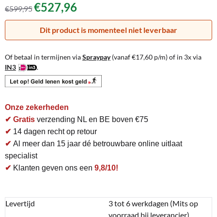
€
527,96
€
599,95
Dit product is momenteel niet leverbaar
Of betaal in termijnen via
Spraypay
(vanaf
€
17,60
p/m) of in 3x via
IN3
.
Onze zekerheden
✔ Gratis
verzending NL en BE boven €75
✔
14 dagen recht op retour
✔
Al meer dan 15 jaar dé betrouwbare online uitlaat
specialist
✔
Klanten geven ons een
9,8/10!
Levertijd
3 tot 6 werkdagen (Mits op
voorraad bij leverancier)