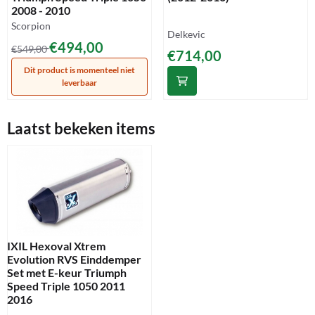
2008 - 2010
Merk:
Scorpion
Merk:
Delkevic
Van 549,00 voor 494,00
€494,00
€549,00
Prijs: 714,00
€714,00
Dit product is momenteel niet
leverbaar
Laatst bekeken items
IXIL Hexoval Xtrem
Evolution RVS Einddemper
Set met E-keur Triumph
Speed Triple 1050 2011
2016