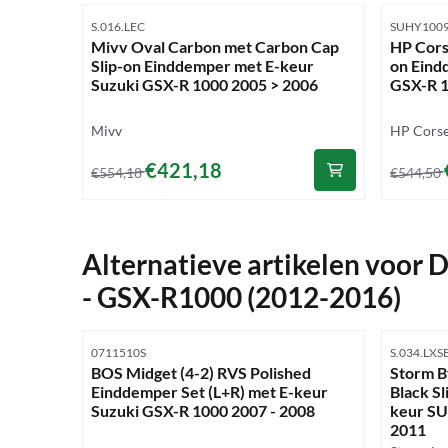
Artikelnummer
Artikelnu
S.016.LEC
SUHY100
Mivv Oval Carbon met Carbon Cap
HP Cors
Slip-on Einddemper met E-keur
on Eind
Suzuki GSX-R 1000 2005 > 2006
GSX-R 
Merk:
Merk:
Mivv
HP Cors
Van 554,18 voor 421,18
Van 544
€421,18
€554,18
€544,50
Alternatieve artikelen voor
D
- GSX-R1000 (2012-2016)
Artikelnummer
Artikelnu
0711510S
S.034.LX
BOS Midget (4-2) RVS Polished
Storm B
Einddemper Set (L+R) met E-keur
Black S
Suzuki GSX-R 1000 2007 - 2008
keur SU
2011