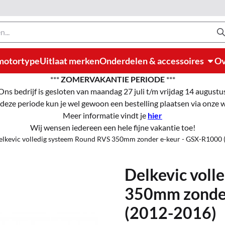
motortype
Uitlaat merken
Onderdelen & accessoires
Ov
***
ZOMERVAKANTIE PERIODE
***
Ons bedrijf is gesloten van maandag 27 juli t/m vrijdag 14 augustu
 deze periode kun je wel gewoon een bestelling plaatsen via onze
Meer informatie vindt je
hier
Wij wensen iedereen een hele fijne vakantie toe!
elkevic volledig systeem Round RVS 350mm zonder e-keur - GSX-R1000 
Delkevic voll
350mm zonder
(2012-2016)