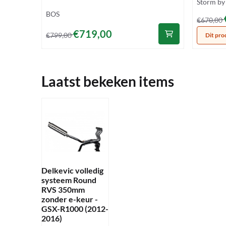
Merk:
Storm by
Merk:
BOS
Van 670
€670,00
Van 799,00 voor 719,00
€719,00
€799,00
Dit pro
Laatst bekeken items
Delkevic volledig
systeem Round
RVS 350mm
zonder e-keur -
GSX-R1000 (2012-
2016)