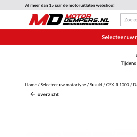
Cookievoorkeuren zijn momenteel gesloten.
Al méér dan 15 jaar dé motoruitlaten webshop!
Zoeken
Selecteer uw 
Tijdens
Home
/
Selecteer uw motortype
/
Suzuki
/
GSX-R 1000
/
D
overzicht