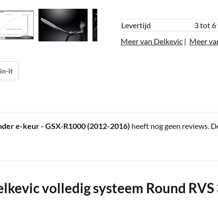
Levertijd
3 tot 6
Meer van Delkevic
|
Meer va
in-it
nder e-keur - GSX-R1000 (2012-2016)
heeft nog geen reviews. D
lkevic volledig systeem Round RVS