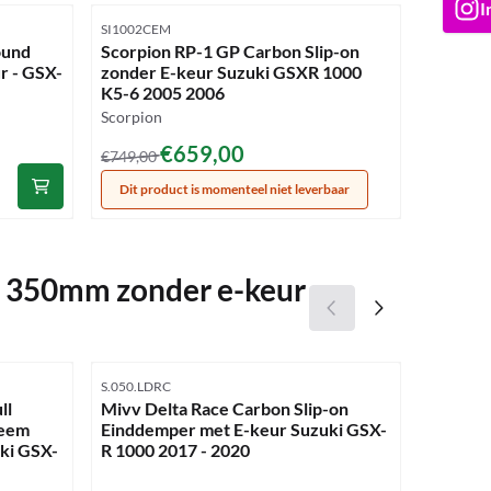
I
Artikelnummer
Artikelnu
SI1002CEM
COM08C
ound
Scorpion RP-1 GP Carbon Slip-on
Delkevi
r - GSX-
zonder E-keur Suzuki GSXR 1000
Carbon 
K5-6 2005 2006
R1000 (
Merk:
Scorpion
Merk:
Delkevic
Van 749,00 voor 659,00
€659,00
€749,00
Prijs: 6
€605,
Dit product is momenteel niet leverbaar
S 350mm zonder e-keur
Artikelnummer
Artikelnu
S.050.LDRC
COM25C
ll
Mivv Delta Race Carbon Slip-on
Delkevi
teem
Einddemper met E-keur Suzuki GSX-
225mm 
ki GSX-
R 1000 2017 - 2020
(2012-2