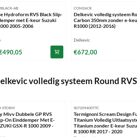
mmer
Artikelnummer
9BLACK-AB
COM26CR
e Hydroform RVS Black Slip-
Delkevic volledig systeem R
demper met E-keur Suzuki
Carbon 350mm zonder e-keu
1000 2005-2006
R1000 (2012-2016)
Merk:
e
Delkevic
,50 voor 490,05
Prijs: 672,00
€490,05
€672,00
elkevic volledig systeem Round RV
mmer
Artikelnummer
SB-STORM
S07209400TTC
y Mivv Dubbele GP RVS
Termignoni Scream Design Fu
lip-On Einddemper Met E-
Titanium Volledig Uitlaatsys
ZUKI GSX-R 1000 2009 -
Titanium zonder E-keur Suzu
R 1000 RR 2017 - 2020