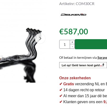
Artikelnr:
COM30CR
€
587,00
Aantal
+
-
Of betaal in termijnen via
Spray
Onze zekerheden
✔ Gratis
verzending NL en 
✔
14 dagen recht op retour
✔
Al meer dan 15 jaar dé bet
✔
Klanten geven ons een
9,