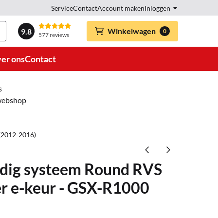
Service
Contact
Account maken
Inloggen
Winkelwagen
9.8
0
577 reviews
er ons
Contact
s
 webshop
(2012-2016)
edig systeem Round RVS
 e-keur - GSX-R1000