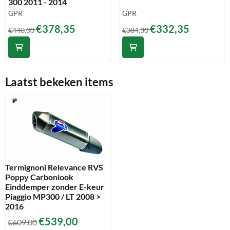
300 2011 - 2014
Merk:
Merk:
GPR
GPR
Van 440,00 voor 378,35
Van 384,30 voor 332,35
€378,35
€332,35
€440,00
€384,30
Laatst bekeken items
Termignoni Relevance RVS
Poppy Carbonlook
Einddemper zonder E-keur
Piaggio MP300 / LT 2008 >
2016
€
539,00
€
609,00