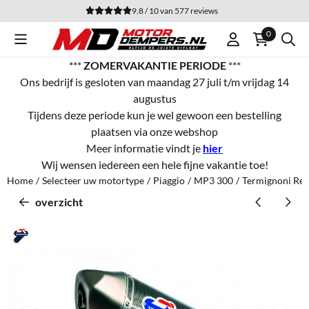
Cookievoorkeuren zijn momenteel gesloten.
9.8 / 10
van
577
reviews
0
***
ZOMERVAKANTIE PERIODE
***
Ons bedrijf is gesloten van maandag 27 juli t/m vrijdag 14
augustus
Tijdens deze periode kun je wel gewoon een bestelling
plaatsen via onze webshop
Meer informatie vindt je
hier
Wij wensen iedereen een hele fijne vakantie toe!
Home
/
Selecteer uw motortype
/
Piaggio
/
MP3 300
/
Termignoni Rel
overzicht