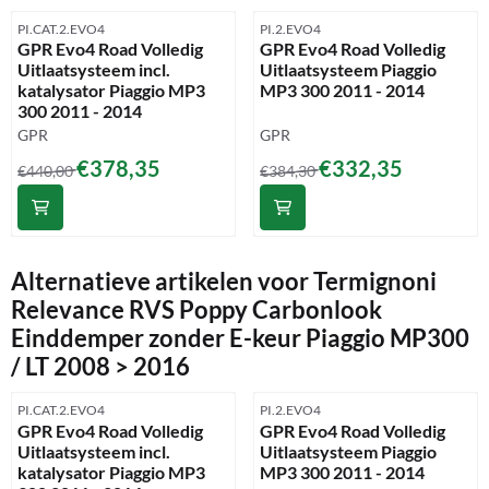
Artikelnummer
Artikelnummer
PI.CAT.2.EVO4
PI.2.EVO4
GPR Evo4 Road Volledig
GPR Evo4 Road Volledig
Uitlaatsysteem incl.
Uitlaatsysteem Piaggio
katalysator Piaggio MP3
MP3 300 2011 - 2014
300 2011 - 2014
Merk:
Merk:
GPR
GPR
Van 440,00 voor 378,35
Van 384,30 voor 332,35
€378,35
€332,35
€440,00
€384,30
Alternatieve artikelen voor
Termignoni
Relevance RVS Poppy Carbonlook
Einddemper zonder E-keur Piaggio MP300
/ LT 2008 > 2016
Artikelnummer
Artikelnummer
PI.CAT.2.EVO4
PI.2.EVO4
GPR Evo4 Road Volledig
GPR Evo4 Road Volledig
Uitlaatsysteem incl.
Uitlaatsysteem Piaggio
katalysator Piaggio MP3
MP3 300 2011 - 2014