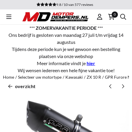
Cookievoorkeuren zijn momenteel gesloten.
9.8 / 10
van
577
reviews
0
***
ZOMERVAKANTIE PERIODE
***
Ons bedrijf is gesloten van maandag 27 juli t/m vrijdag 14
augustus
Tijdens deze periode kun je wel gewoon een bestelling
plaatsen via onze webshop
Meer informatie vindt je
hier
Wij wensen iedereen een hele fijne vakantie toe!
Home
/
Selecteer uw motortype
/
Kawasaki
/
ZX 10 R
/
GPR Furore Ne
overzicht