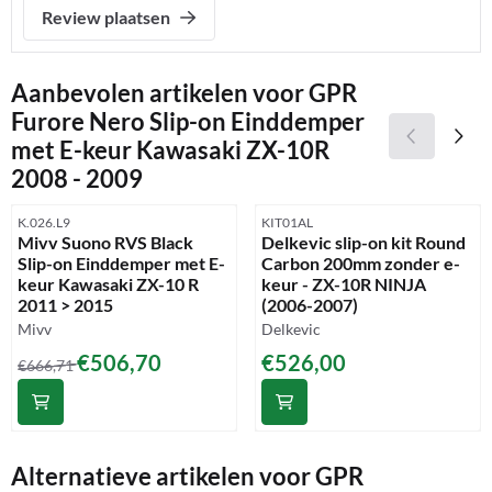
Review plaatsen
Aanbevolen artikelen voor
GPR
Furore Nero Slip-on Einddemper
met E-keur Kawasaki ZX-10R
2008 - 2009
Artikelnummer
Artikelnummer
K.026.L9
KIT01AL
Mivv Suono RVS Black
Delkevic slip-on kit Round
Slip-on Einddemper met E-
Carbon 200mm zonder e-
keur Kawasaki ZX-10 R
keur - ZX-10R NINJA
2011 > 2015
(2006-2007)
Merk:
Merk:
Mivv
Delkevic
Van 666,71 voor 506,70
Prijs: 526,00
€506,70
€526,00
€666,71
Alternatieve artikelen voor
GPR