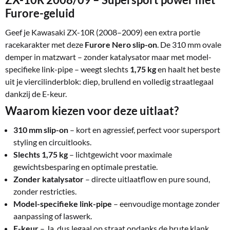
Furore-geluid
Geef je Kawasaki ZX-10R (2008–2009) een extra portie
racekarakter met deze
Furore Nero slip-on
. De 310 mm ovale
demper in matzwart – zonder katalysator maar met model-
specifieke link-pipe – weegt slechts
1,75 kg
en haalt het beste
uit je viercilinderblok: diep, brullend en volledig straatlegaal
dankzij de E-keur.
Waarom kiezen voor deze uitlaat?
310 mm slip-on
– kort en agressief, perfect voor supersport
styling en circuitlooks.
Slechts 1,75 kg
– lichtgewicht voor maximale
gewichtsbesparing en optimale prestatie.
Zonder katalysator
– directe uitlaatflow en pure sound,
zonder restricties.
Model-specifieke link-pipe
– eenvoudige montage zonder
aanpassing of laswerk.
E-keur
– Ja, dus legaal op straat ondanks de brute klank.