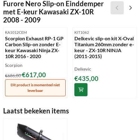
Furore Nero Slip-on Einddemper
met E-keur Kawasaki ZX-10R
2008 - 2009
Artikelnummer
Artikelnummer
KA1012CEM
KIT1062
Scorpion Exhaust RP-1 GP
Delkevic slip-on kit X-Oval
Carbon Slip-on zonder E-
Titanium 260mm zonder e-
keur Kawasaki Ninja ZX-
keur - ZX-10R NINJA
10R 2016 - 2020
(2011-2015)
Merk:
Scorpion
Merk:
Delkevic
Van 686,00 voor 617,00
€617,00
€686,00
Prijs: 435,00
€435,00
Dit product is momenteel niet
leverbaar
Laatst bekeken items