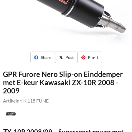
Share
Post
Pin-it
GPR Furore Nero Slip-on Einddemper
met E-keur Kawasaki ZX-10R 2008 -
2009
Artikelnr:
K.118.FUNE
ZX-10R 2008/09 – Supersport power met