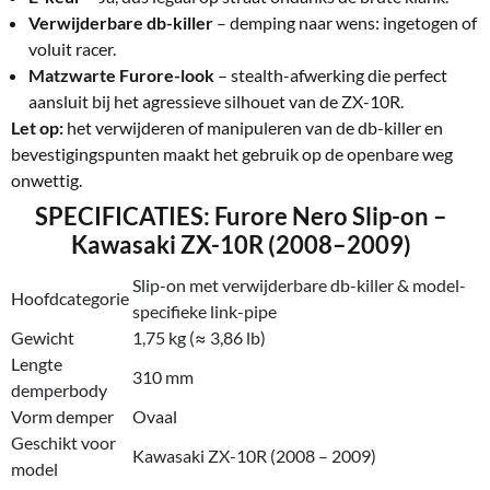
Verwijderbare db-killer
– demping naar wens: ingetogen of
voluit racer.
Matzwarte Furore-look
– stealth-afwerking die perfect
aansluit bij het agressieve silhouet van de ZX-10R.
Let op:
het verwijderen of manipuleren van de db-killer en
bevestigingspunten maakt het gebruik op de openbare weg
onwettig.
SPECIFICATIES: Furore Nero Slip-on –
Kawasaki ZX-10R (2008–2009)
Slip-on met verwijderbare db-killer & model-
Hoofdcategorie
specifieke link-pipe
Gewicht
1,75 kg (≈ 3,86 lb)
Lengte
310 mm
demperbody
Vorm demper
Ovaal
Geschikt voor
Kawasaki ZX-10R (2008 – 2009)
model