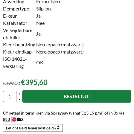
Afwerking
Furore Nero
Dempertype
Slip-on
E-keur
Ja
Katalysator
Nee
Verwijderbare
Ja
db-killer
Kleur behuizing
Nero opaco (matzwart)
Kleur eindkap
Nero opaco (matzwart)
ISO 14021-
OK
verklaring
€
395,60
€
479,00
Aantal
+
BESTEL NU!
-
Of betaal in termijnen via
Spraypay
(vanaf
€
13,19
p/m) of in 3x via
IN3
.