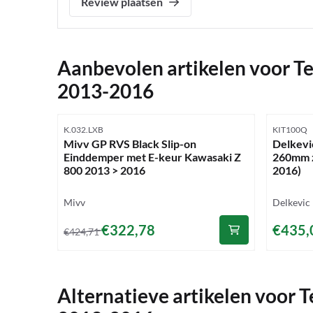
Review plaatsen
Aanbevolen artikelen voor
Te
2013-2016
Artikelnummer
Artikelnu
K.032.LXB
KIT100Q
Mivv GP RVS Black Slip-on
Delkevic
Einddemper met E-keur Kawasaki Z
260mm z
800 2013 > 2016
2016)
Merk:
Merk:
Mivv
Delkevic
Van 424,71 voor 322,78
Prijs: 4
€322,78
€435,
€424,71
Alternatieve artikelen voor
T