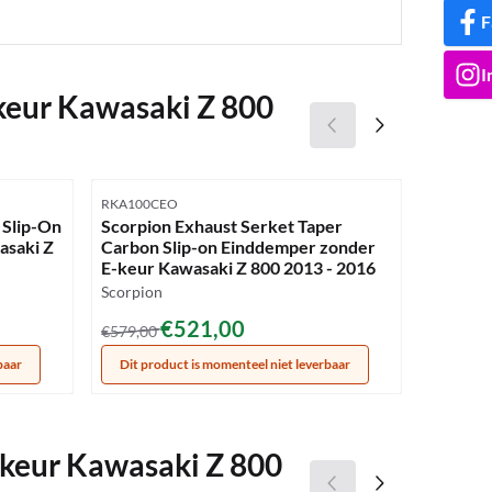
F
I
keur Kawasaki Z 800
Artikelnummer
Artikelnu
RKA100CEO
K.032.L2S
 Slip-On
Scorpion Exhaust Serket Taper
Mivv GP
asaki Z
Carbon Slip-on Einddemper zonder
met E-k
E-keur Kawasaki Z 800 2013 - 2016
2016
Merk:
Scorpion
Merk:
Mivv
Van 579,00 voor 521,00
€521,00
€579,00
Van 492
€492,47
baar
Dit product is momenteel niet leverbaar
-keur Kawasaki Z 800