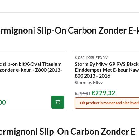
rmignoni Slip-On Carbon Zonder E-
mmer
Artikelnummer
K.032.LXSB-STORM
 slip-on kit X-Oval Titanium
Storm By Mivv GP RVS Black
onder e-keur - Z800 (2013-
Einddemper Met E-keur Kaw
800 2013 - 2016
Merk:
Storm by Mivv
Van 294,01 voor 229,32
€229,32
€294,01
35,00
00
Dit product is momenteel niet lever
ermignoni Slip-On Carbon Zonder E