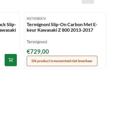
Artikelnummer
Artikelnu
K075080CV
KIT050Q
ck Slip-
Termignoni Slip-On Carbon Met E-
Delkevic
awasaki
keur Kawasaki Z 800 2013-2017
343mm z
2016)
Merk:
Termignoni
Merk:
Delkevic
Prijs: 729,00
€729,00
Prijs: 4
€435,
Dit product is momenteel niet leverbaar