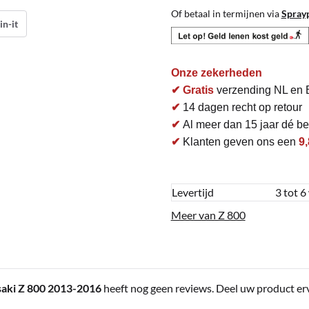
Of betaal in termijnen via
Spray
in-it
Onze zekerheden
✔ Gratis
verzending NL en 
✔
14 dagen recht op retour
✔
Al meer dan 15 jaar dé bet
✔
Klanten geven ons een
9,
Levertijd
3 tot 6
Meer van Z 800
aki Z 800 2013-2016
heeft nog geen reviews. Deel uw product erv