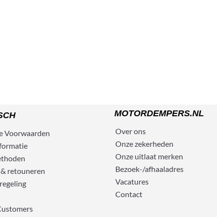
MOTORDEMPERS.NL
SCH
Over ons
e
Voorwaarden
Onze zekerheden
formatie
Onze uitlaat merken
ethoden
Bezoek-/afhaaladres
 & retouneren
Vacatures
regeling
Contact
Customers