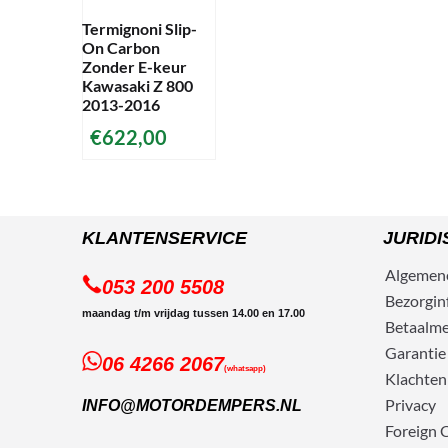
Termignoni Slip-
On Carbon
Zonder E-keur
Kawasaki Z 800
2013-2016
€
622,00
KLANTENSERVICE
JURIDI
Algemen
053 200 5508
Bezorg
in
maandag t/m vrijdag tussen 14.00 en 17.00
Betaalm
Garantie
06 4266 2067
(whatsapp)
Klachten
Privacy
INFO@MOTORDEMPERS.NL
Foreign 