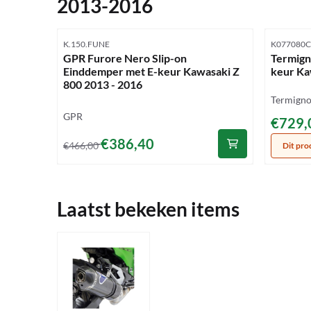
2013-2016
Artikelnummer
Artikelnu
K.150.FUNE
K077080
GPR Furore Nero Slip-on
Termign
Einddemper met E-keur Kawasaki Z
keur Ka
800 2013 - 2016
Merk:
Termigno
Merk:
GPR
Prijs: 7
€729,
Van 466,00 voor 386,40
€386,40
€466,00
Dit pro
Laatst bekeken items