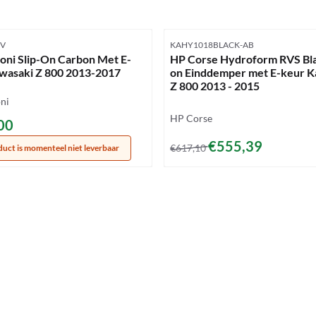
mmer
Artikelnummer
CV
KAHY1018BLACK-AB
oni Slip-On Carbon Met E-
HP Corse Hydroform RVS Bla
wasaki Z 800 2013-2017
on Einddemper met E-keur K
Z 800 2013 - 2015
ni
Merk:
HP Corse
29,00
00
Van 617,10 voor 555,39
€555,39
€617,10
duct is momenteel niet leverbaar