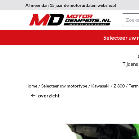
Cookievoorkeuren zijn momenteel gesloten.
Al méér dan 15 jaar dé motoruitlaten webshop!
Zoeken
Selecteer uw 
Tijdens
Home
/
Selecteer uw motortype
/
Kawasaki
/
Z 800
/
Term
overzicht