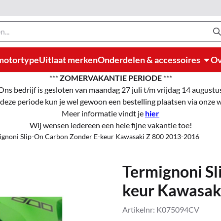
motortype
Uitlaat merken
Onderdelen & accessoires
Ov
***
ZOMERVAKANTIE PERIODE
***
Ons bedrijf is gesloten van maandag 27 juli t/m vrijdag 14 augustu
 deze periode kun je wel gewoon een bestelling plaatsen via onze
Meer informatie vindt je
hier
Wij wensen iedereen een hele fijne vakantie toe!
ignoni Slip-On Carbon Zonder E-keur Kawasaki Z 800 2013-2016
Termignoni Sl
keur Kawasak
Artikelnr:
K075094CV