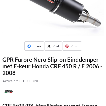
Share
Post
Pin-it
GPR Furore Nero Slip-on Einddemper
met E-keur Honda CRF 450 R / E 2006 -
2008
Artikelnr:
H.151.FUNE
CRF450R/RX-ééncilinder, nu met Furore-