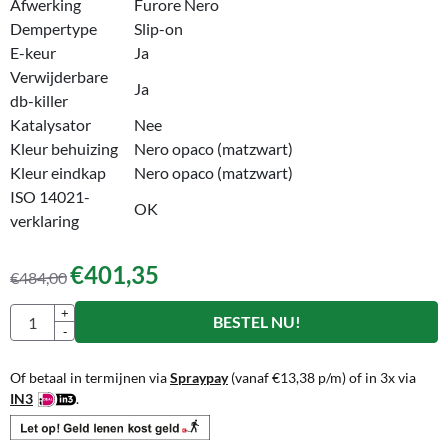
Afwerking
Furore Nero
Dempertype
Slip-on
E-keur
Ja
Verwijderbare
Ja
db-killer
Katalysator
Nee
Kleur behuizing
Nero opaco (matzwart)
Kleur eindkap
Nero opaco (matzwart)
ISO 14021-
OK
verklaring
€
401,35
€
484,00
Aantal
+
BESTEL NU!
-
Of betaal in termijnen via
Spraypay
(vanaf
€
13,38
p/m) of in 3x via
IN3
.