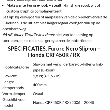
Matzwarte Furore-look
– stealth-finish die rood, wit of
custom graphics complimenteert.
Let op:
bij verwijderen of aanpassen van de db-killer vervalt de
E-keur en is de uitlaat niet langer legaal voor gebruik op de
openbare weg.
95 dB-limiet Tirol/Zwitserland:
niet van toepassing op
toeristen, enkel op lokaal geregistreerde motorfietsen.
SPECIFICATIES: Furore Nero Slip-on –
Honda CRF450R / RX
Slip-on met verwijderbare db-killer & link-
Hoofdcategorie
pipe (E-keur)
Gewicht
1,8 kg (≈ 3,97 lb)
Lengte
400 mm
demperbody
Vorm demper
Ovaal
Geschikt voor
Honda CRF450R / RX (2006 – 2008)
model