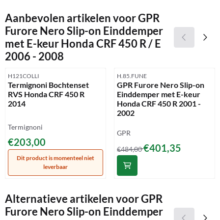
Aanbevolen artikelen voor
GPR
Furore Nero Slip-on Einddemper
met E-keur Honda CRF 450 R / E
2006 - 2008
Artikelnummer
Artikelnummer
H121COLLI
H.85.FUNE
Termignoni Bochtenset
GPR Furore Nero Slip-on
RVS Honda CRF 450 R
Einddemper met E-keur
2014
Honda CRF 450 R 2001 -
2002
Merk:
Termignoni
Merk:
GPR
Prijs: 203,00
€203,00
Van 484,00 voor 401,35
€401,35
€484,00
Dit product is momenteel niet
leverbaar
Alternatieve artikelen voor
GPR
Furore Nero Slip-on Einddemper