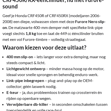
sound
Geef je Honda CRF450R of CRF450RX (modeljaren 2006-
2008) een diepe, volwassen stem met deze
Furore Nero slip-
on
. De matzwarte 400-mm demper mét specifieke link-pipe
voegt slechts
1,8 kg
toe en laat de 449 cc ééncilinder brullen
met een vol Furore-timbre – volledig straatlegaal.
Waarom kiezen voor deze uitlaat?
400 mm slip-on
– iets langer voor extra demping, maar nog
steeds compact & licht.
Lichtgewicht ontwerp
– minder massa hoog op de motor,
ideaal voor snelle sprongen en behendig enduro-werk.
Link-pipe inbegrepen
– plug-and-play op de OEM-
collector; géén laswerk nodig.
E-keur
– ja, dus probleemloos trainen op crossterrein én
rijden op openbare wegen.
Verwijderbare db-killer
– in seconden omschakelen tussen
toervriendelijk en volle race-brul.