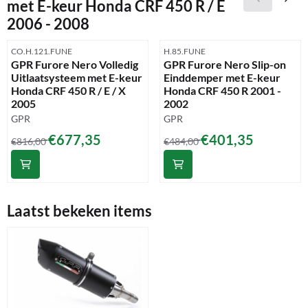
met E-keur Honda CRF 450 R / E
2006 - 2008
Artikelnummer
Artikelnummer
CO.H.121.FUNE
H.85.FUNE
GPR Furore Nero Volledig
GPR Furore Nero Slip-on
Uitlaatsysteem met E-keur
Einddemper met E-keur
Honda CRF 450 R / E / X
Honda CRF 450 R 2001 -
2005
2002
Merk:
Merk:
GPR
GPR
Van 816,00 voor 677,35
Van 484,00 voor 401,35
€677,35
€401,35
€816,00
€484,00
Laatst bekeken items