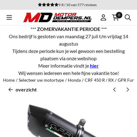
Cookievoorkeuren zijn momenteel gesloten.
9.8 / 10
van
577
reviews
0
***
ZOMERVAKANTIE PERIODE
***
Ons bedrijf is gesloten van maandag 27 juli t/m vrijdag 14
augustus
Tijdens deze periode kun je wel gewoon een bestelling
plaatsen via onze webshop
Meer informatie vindt je
hier
Wij wensen iedereen een hele fijne vakantie toe!
Home
/
Selecteer uw motortype
/
Honda
/
CRF 450 R / RX
/
GPR Furor
overzicht