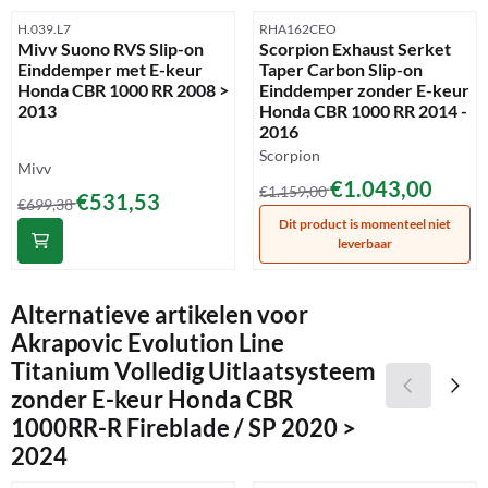
Artikelnummer
Artikelnummer
H.039.L7
RHA162CEO
Mivv Suono RVS Slip-on
Scorpion Exhaust Serket
Einddemper met E-keur
Taper Carbon Slip-on
Honda CBR 1000 RR 2008 >
Einddemper zonder E-keur
2013
Honda CBR 1000 RR 2014 -
2016
Merk:
Scorpion
Merk:
Mivv
Van 1 159,00 voor 1 043,00
€1.043,00
€1.159,00
Van 699,38 voor 531,53
€531,53
€699,38
Dit product is momenteel niet
leverbaar
Alternatieve artikelen voor
Akrapovic Evolution Line
Titanium Volledig Uitlaatsysteem
zonder E-keur Honda CBR
1000RR-R Fireblade / SP 2020 >
2024