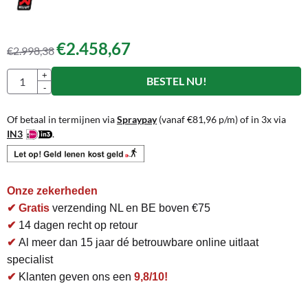
€
2.458,67
€
2.998,38
Aantal
+
BESTEL NU!
-
Of betaal in termijnen via
Spraypay
(vanaf
€
81,96
p/m) of in 3x via
IN3
.
Onze zekerheden
✔ Gratis
verzending NL en BE boven €75
✔
14 dagen recht op retour
✔
Al meer dan 15 jaar dé betrouwbare online uitlaat
specialist
✔
Klanten geven ons een
9,8/10!