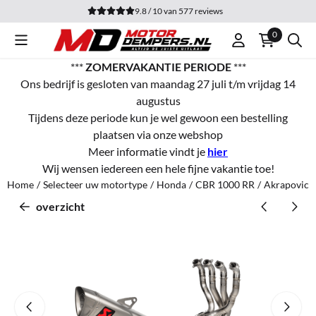
Cookievoorkeuren zijn momenteel gesloten.
9.8 / 10
van
577
reviews
0
***
ZOMERVAKANTIE PERIODE
***
Ons bedrijf is gesloten van maandag 27 juli t/m vrijdag 14
augustus
Tijdens deze periode kun je wel gewoon een bestelling
plaatsen via onze webshop
Meer informatie vindt je
hier
Wij wensen iedereen een hele fijne vakantie toe!
Home
/
Selecteer uw motortype
/
Honda
/
CBR 1000 RR
/
Akrapovic E
overzicht