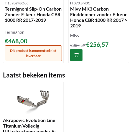
Artikelnummer
Artikelnummer
H159094SO05
H.070.SM3C
Termignoni Slip-On Carbon
Mivv MK3 Carbon
Zonder E-keur Honda CBR
Einddemper zonder E-keur
1000 RR 2017-2019
Honda CBR 1000 RR 2017 >
2019
Merk:
Termignoni
Merk:
Mivv
Prijs: 468,00
€468,00
Van 337,59 voor 256,57
€256,57
€337,59
Dit product is momenteel niet
leverbaar
Laatst bekeken items
Akrapovic Evolution Line
Titanium Volledig
Uitlaatsysteem zonder E-