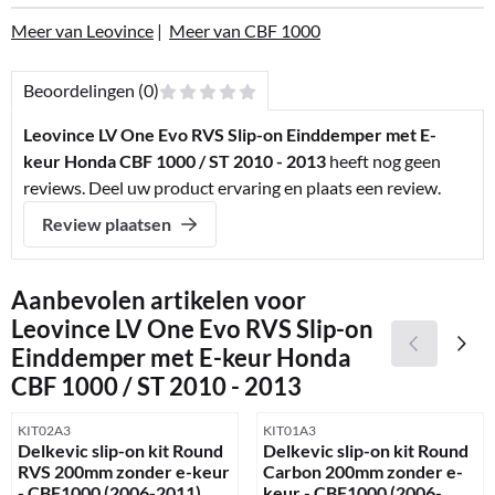
Meer van Leovince
|
Meer van CBF 1000
Beoordelingen (0)
Leovince LV One Evo RVS Slip-on Einddemper met E-
keur Honda CBF 1000 / ST 2010 - 2013
heeft nog geen
reviews. Deel uw product ervaring en plaats een review.
Review plaatsen
Aanbevolen artikelen voor
Leovince LV One Evo RVS Slip-on
Einddemper met E-keur Honda
CBF 1000 / ST 2010 - 2013
Artikelnummer
Artikelnummer
KIT02A3
KIT01A3
Delkevic slip-on kit Round
Delkevic slip-on kit Round
RVS 200mm zonder e-keur
Carbon 200mm zonder e-
- CBF1000 (2006-2011)
keur - CBF1000 (2006-