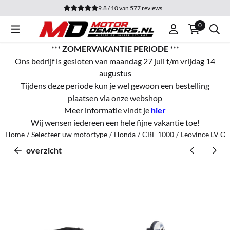
Cookievoorkeuren zijn momenteel gesloten.
9.8 / 10
van
577
reviews
0
***
ZOMERVAKANTIE PERIODE
***
Ons bedrijf is gesloten van maandag 27 juli t/m vrijdag 14
augustus
Tijdens deze periode kun je wel gewoon een bestelling
plaatsen via onze webshop
Meer informatie vindt je
hier
Wij wensen iedereen een hele fijne vakantie toe!
Home
/
Selecteer uw motortype
/
Honda
/
CBF 1000
/
Leovince LV On
overzicht