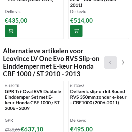
2011)
Merk:
Merk:
Delkevic
Delkevic
Prijs: 435,00
Prijs: 514,00
€435,00
€514,00
Alternatieve artikelen voor
Leovince LV One Evo RVS Slip-on
Einddemper met E-keur Honda
CBF 1000 / ST 2010 - 2013
Artikelnummer
Artikelnummer
H.150.TRI
KIT30A3
GPR Tri-Oval RVS Dubbele
Delkevic slip-on kit Round
Einddemper Set met E-
RVS 350mm zonder e-keur
keur Honda CBF 1000 / ST
- CBF1000 (2006-2011)
2006 - 2009
Merk:
Merk:
GPR
Delkevic
Van 768,00 voor 637,10
Prijs: 495,00
€637,10
€495,00
€768,00