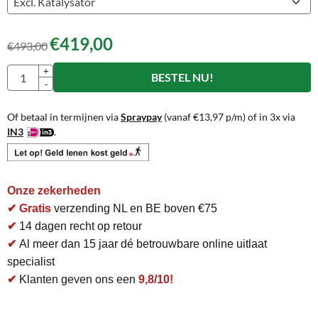
€
419,00
€
493,00
Aantal
+
BESTEL NU!
-
Of betaal in termijnen via
Spraypay
(vanaf
€
13,97
p/m) of in 3x via
IN3
.
Onze zekerheden
✔ Gratis
verzending NL en BE boven €75
✔
14 dagen recht op retour
✔
Al meer dan 15 jaar dé betrouwbare online uitlaat
specialist
✔
Klanten geven ons een
9,8/10!