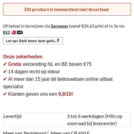
Dit product is momenteel niet leverbaar
Of betaal in termijnen via
Spraypay
(vanaf
€
26,63
p/m) of in 3x via
IN3
.
Onze zekerheden
✔ Gratis
verzending NL en BE boven €75
✔
14 dagen recht op retour
✔
Al meer dan 15 jaar dé betrouwbare online uitlaat
specialist
✔
Klanten geven ons een
9,8/10!
Levertijd
3 tot 6 werkdagen (Mits op
voorraad bij leverancier)
Meer van Termignoni
|
Meer van CB 650 F