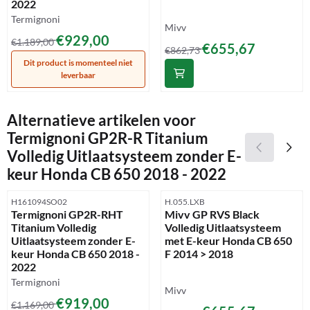
2022
Merk:
Termignoni
Merk:
Mivv
Van 1 189,00 voor 929,00
€929,00
€1.189,00
Van 862,73 voor 655,67
€655,67
€862,73
Dit product is momenteel niet
leverbaar
Alternatieve artikelen voor
Termignoni GP2R-R Titanium
Volledig Uitlaatsysteem zonder E-
keur Honda CB 650 2018 - 2022
Artikelnummer
Artikelnummer
H161094SO02
H.055.LXB
Termignoni GP2R-RHT
Mivv GP RVS Black
Titanium Volledig
Volledig Uitlaatsysteem
Uitlaatsysteem zonder E-
met E-keur Honda CB 650
keur Honda CB 650 2018 -
F 2014 > 2018
2022
Merk:
Termignoni
Merk:
Mivv
Van 1 169,00 voor 919,00
€919,00
€1.169,00
Van 862,73 voor 655,67