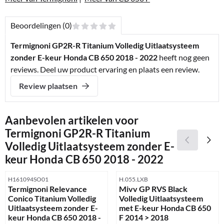
Beoordelingen (0)
Termignoni GP2R-R Titanium Volledig Uitlaatsysteem
zonder E-keur Honda CB 650 2018 - 2022
heeft nog geen
reviews. Deel uw product ervaring en plaats een review.
Review plaatsen
Aanbevolen artikelen voor
Termignoni GP2R-R Titanium
Volledig Uitlaatsysteem zonder E-
keur Honda CB 650 2018 - 2022
Artikelnummer
Artikelnummer
H161094SO01
H.055.LXB
Termignoni Relevance
Mivv GP RVS Black
Conico Titanium Volledig
Volledig Uitlaatsysteem
Uitlaatsysteem zonder E-
met E-keur Honda CB 650
keur Honda CB 650 2018 -
F 2014 > 2018