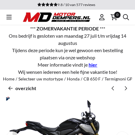
Cookievoorkeuren zijn momenteel gesloten.
9.8 / 10
van
577
reviews
0
***
ZOMERVAKANTIE PERIODE
***
Ons bedrijf is gesloten van maandag 27 juli t/m vrijdag 14
augustus
Tijdens deze periode kun je wel gewoon een bestelling
plaatsen via onze webshop
Meer informatie vindt je
hier
Wij wensen iedereen een hele fijne vakantie toe!
Home
/
Selecteer uw motortype
/
Honda
/
CB 650 F
/
Termignoni GP2R
overzicht