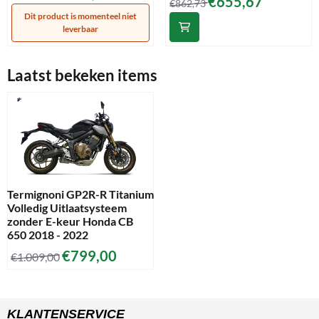
€655,67
€862,73
Dit product is momenteel niet
leverbaar
Laatst bekeken items
Termignoni GP2R-R Titanium
Volledig Uitlaatsysteem
zonder E-keur Honda CB
650 2018 - 2022
€
799,00
€
1.009,00
KLANTENSERVICE