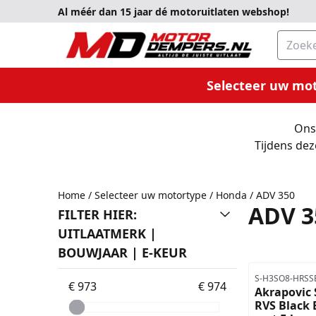
Cookievoorkeuren zijn momenteel gesloten.
Al méér dan 15 jaar dé motoruitlaten webshop!
Zoeke
Selecteer uw mo
Ons 
Tijdens dez
Home
/
Selecteer uw motortype
/
Honda
/
ADV 350
ADV 3
FILTER HIER:
UITLAATMERK |
BOUWJAAR | E-KEUR
Artikelnummer
S-H3SO8-HRSS
€ 973
€ 974
Akrapovic 
RVS Black