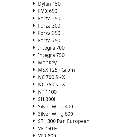
Dylan 150
FMX 650
Forza 250
Forza 300
Forza 350
Forza 750
Integra 700
Integra 750
Monkey
MSX 125 - Grom
NC 700 S - X
NC 750 S - X
NT 1100
SH 300i
Silver Wing 400
Silver Wing 600
ST 1300 Pan European
VF 750 F
VFR 800