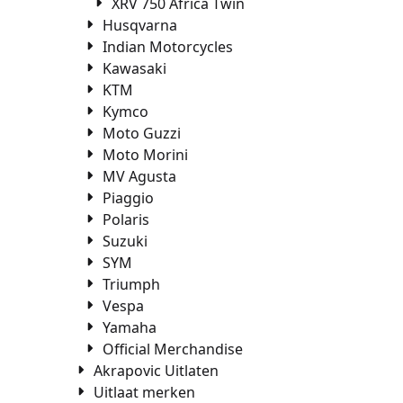
XRV 750 Africa Twin
Husqvarna
Indian Motorcycles
Kawasaki
KTM
Kymco
Moto Guzzi
Moto Morini
MV Agusta
Piaggio
Polaris
Suzuki
SYM
Triumph
Vespa
Yamaha
Official Merchandise
Akrapovic Uitlaten
Uitlaat merken