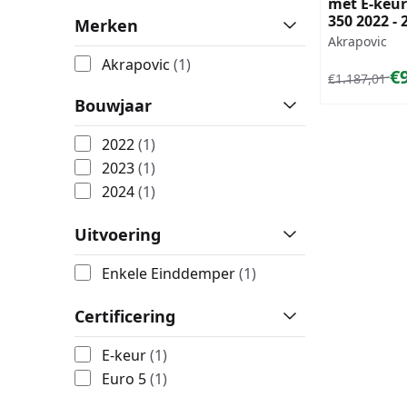
met E-keu
350 2022 - 
Merken
Merk:
Akrapovic
Akrapovic
(1)
Van 1 187,0
€
€1.187,01
Bouwjaar
2022
(1)
2023
(1)
2024
(1)
Uitvoering
Enkele Einddemper
(1)
Certificering
E-keur
(1)
Euro 5
(1)