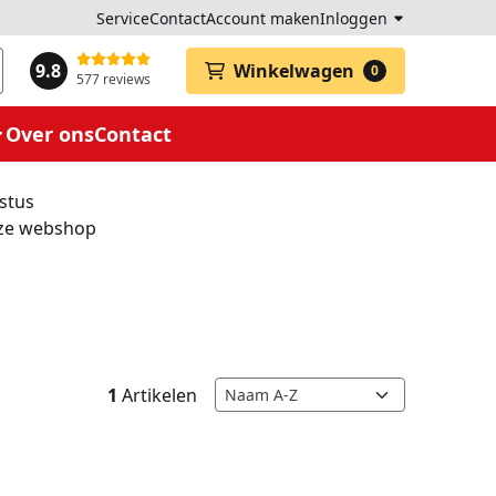
Service
Contact
Account maken
Inloggen
9.8
Winkelwagen
0
577 reviews
Over ons
Contact
ustus
onze webshop
Sorteermethode
1
Artikelen