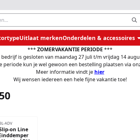
n
tortype
Uitlaat merken
Onderdelen & accessoires
***
ZOMERVAKANTIE PERIODE
***
bedrijf is gesloten van maandag 27 juli t/m vrijdag 14 aug
e periode kun je wel gewoon een bestelling plaatsen via 
Meer informatie vindt je
hier
Wij wensen iedereen een hele fijne vakantie toe!
50
BL-ADV
Slip-on Line
 Einddemper