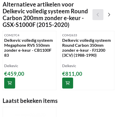
Alternatieve artikelen voor
Delkevic volledig systeem Round
Carbon 200mm zonder e-keur -
GSX-S1000F (2015-2020)
Artikelnummer
Artikelnummer
COM27C4
COM2633
Delkevic volledig systeem
Delkevic volledig systeem
Megaphone RVS 550mm
Round Carbon 350mm
zonder e-keur - CB1100F
zonder e-keur - FJ1200
83
(3CV) (1988-1990)
Merk:
Merk:
Delkevic
Delkevic
Prijs: 459,00
Prijs: 811,00
€459,00
€811,00
Laatst bekeken items