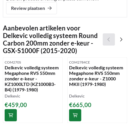
Review plaatsen
Aanbevolen artikelen voor
Delkevic volledig systeem Round
Carbon 200mm zonder e-keur -
GSX-S1000F (2015-2020)
Artikelnummer
Artikelnummer
COM270S
COM2784CE
Delkevic volledig systeem
Delkevic volledig systeem
Megaphone RVS 550mm
Megaphone RVS 550mm
zonder e-keur -
zonder e-keur - Z1000
KZ1000LTD (KZ1000B3-
MKII (1979-1980)
B4) (1979-1980)
Merk:
Merk:
Delkevic
Delkevic
Prijs: 459,00
Prijs: 665,00
€459,00
€665,00