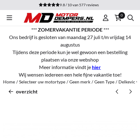
Cookievoorkeuren zijn momenteel gesloten.
9.8 / 10
van
577
reviews
0
***
ZOMERVAKANTIE PERIODE
***
Ons bedrijf is gesloten van maandag 27 juli t/m vrijdag 14
augustus
Tijdens deze periode kun je wel gewoon een bestelling
plaatsen via onze webshop
Meer informatie vindt je
hier
Wij wensen iedereen een hele fijne vakantie toe!
Home
/
Selecteer uw motortype
/
Geen merk
/
Geen Type
/
Delkevic v
overzicht