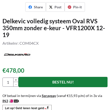
Share
Post
Pin-it
Delkevic volledig systeem Oval RVS
350mm zonder e-keur - VFR1200X 12-
19
Artikelnr:
COM04CX
€
478,00
Aantal
+
BESTEL NU!
-
Of betaal in termijnen via
Spraypay
(vanaf
€
15,93
p/m) of in 3x via
IN3
.