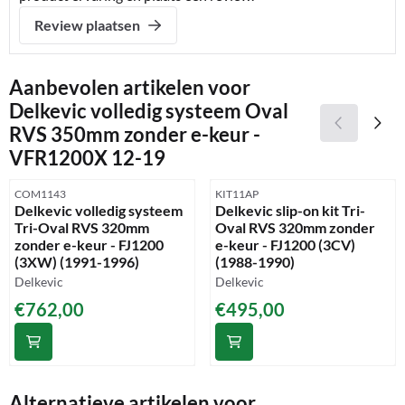
Review plaatsen
Aanbevolen artikelen voor
Delkevic volledig systeem Oval
RVS 350mm zonder e-keur -
VFR1200X 12-19
Artikelnummer
Artikelnummer
COM1143
KIT11AP
Delkevic volledig systeem
Delkevic slip-on kit Tri-
Tri-Oval RVS 320mm
Oval RVS 320mm zonder
zonder e-keur - FJ1200
e-keur - FJ1200 (3CV)
(3XW) (1991-1996)
(1988-1990)
Merk:
Merk:
Delkevic
Delkevic
Prijs: 762,00
Prijs: 495,00
€762,00
€495,00
Alternatieve artikelen voor