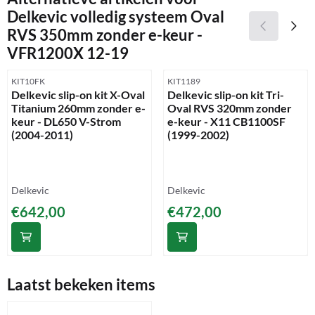
Delkevic volledig systeem Oval
RVS 350mm zonder e-keur -
VFR1200X 12-19
Artikelnummer
Artikelnummer
KIT10FK
KIT1189
Delkevic slip-on kit X-Oval
Delkevic slip-on kit Tri-
Titanium 260mm zonder e-
Oval RVS 320mm zonder
keur - DL650 V-Strom
e-keur - X11 CB1100SF
(2004-2011)
(1999-2002)
Merk:
Merk:
Delkevic
Delkevic
Prijs: 642,00
Prijs: 472,00
€642,00
€472,00
Laatst bekeken items