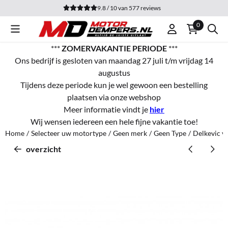
Cookievoorkeuren zijn momenteel gesloten.
9.8 / 10
van
577
reviews
0
***
ZOMERVAKANTIE PERIODE
***
Ons bedrijf is gesloten van maandag 27 juli t/m vrijdag 14
augustus
Tijdens deze periode kun je wel gewoon een bestelling
plaatsen via onze webshop
Meer informatie vindt je
hier
Wij wensen iedereen een hele fijne vakantie toe!
Home
/
Selecteer uw motortype
/
Geen merk
/
Geen Type
/
Delkevic v
overzicht