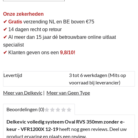
Onze zekerheden
✔ Gratis
verzending NL en BE boven €75
✔
14 dagen recht op retour
✔
Al meer dan 15 jaar dé betrouwbare online uitlaat
specialist
✔
Klanten geven ons een
9,8/10!
Levertijd
3 tot 6 werkdagen (Mits op
voorraad bij leverancier)
Meer van Delkevic
|
Meer van Geen Type
Beoordelingen (0)
Delkevic volledig systeem Oval RVS 350mm zonder e-
keur - VFR1200X 12-19
heeft nog geen reviews. Deel uw
product ervaring en plaats een review.