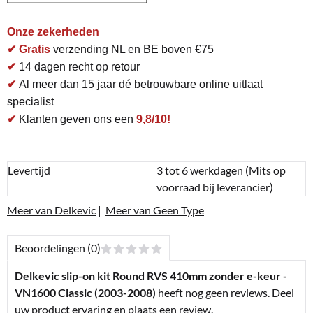
Onze zekerheden
✔ Gratis
verzending NL en BE boven €75
✔
14 dagen recht op retour
✔
Al meer dan 15 jaar dé betrouwbare online uitlaat
specialist
✔
Klanten geven ons een
9,8/10!
Levertijd
3 tot 6 werkdagen (Mits op
voorraad bij leverancier)
Meer van Delkevic
|
Meer van Geen Type
Beoordelingen (0)
Delkevic slip-on kit Round RVS 410mm zonder e-keur -
VN1600 Classic (2003-2008)
heeft nog geen reviews. Deel
uw product ervaring en plaats een review.