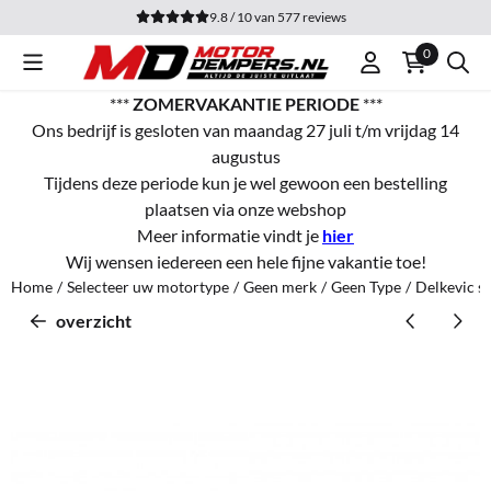
Cookievoorkeuren zijn momenteel gesloten.
9.8 / 10
van
577
reviews
0
***
ZOMERVAKANTIE PERIODE
***
Ons bedrijf is gesloten van maandag 27 juli t/m vrijdag 14
augustus
Tijdens deze periode kun je wel gewoon een bestelling
plaatsen via onze webshop
Meer informatie vindt je
hier
Wij wensen iedereen een hele fijne vakantie toe!
Home
/
Selecteer uw motortype
/
Geen merk
/
Geen Type
/
Delkevic s
overzicht