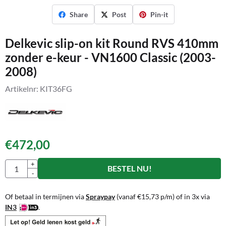
Share
Post
Pin-it
Delkevic slip-on kit Round RVS 410mm
zonder e-keur - VN1600 Classic (2003-
2008)
Artikelnr:
KIT36FG
€
472,00
Aantal
+
BESTEL NU!
-
Of betaal in termijnen via
Spraypay
(vanaf
€
15,73
p/m) of in 3x via
IN3
.