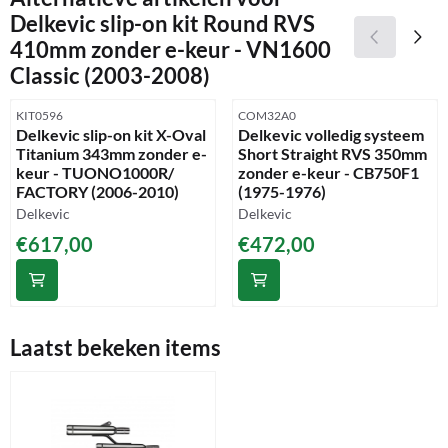
Delkevic slip-on kit Round RVS
410mm zonder e-keur - VN1600
Classic (2003-2008)
Artikelnummer
Artikelnummer
KIT0596
COM32A0
Delkevic slip-on kit X-Oval
Delkevic volledig systeem
Titanium 343mm zonder e-
Short Straight RVS 350mm
keur - TUONO1000R/
zonder e-keur - CB750F1
FACTORY (2006-2010)
(1975-1976)
Merk:
Merk:
Delkevic
Delkevic
Prijs: 617,00
Prijs: 472,00
€617,00
€472,00
Laatst bekeken items