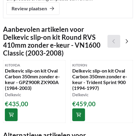
Review plaatsen
Aanbevolen artikelen voor
Delkevic slip-on kit Round RVS
410mm zonder e-keur - VN1600
Classic (2003-2008)
Artikelnummer
Artikelnummer
KIT09DA
KIT090N
Delkevic slip-on kit Oval
Delkevic slip-on kit Oval
Carbon 350mm zonder e-
Carbon 350mm zonder e-
keur - GPZ900R ZX900A
keur - Trident Sprint 900
(1984-2003)
(1994-1997)
Merk:
Merk:
Delkevic
Delkevic
Prijs: 435,00
Prijs: 459,00
€435,00
€459,00
Alternatieve artikelen voor