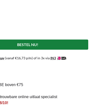
BESTEL NU!
pay
(vanaf
€
16,73
p/m) of in 3x via
IN3
.
BE boven €75
rouwbare online uitlaat specialist
8/10!