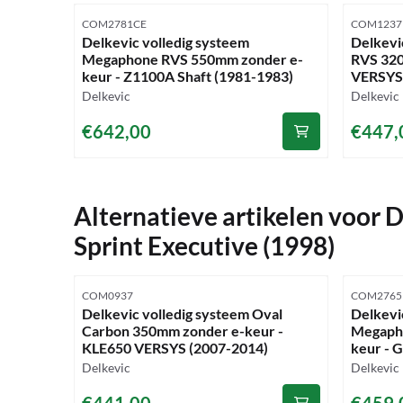
Artikelnummer
Artikelnu
COM2781CE
COM1237
Delkevic volledig systeem
Delkevi
Megaphone RVS 550mm zonder e-
RVS 320
keur - Z1100A Shaft (1981-1983)
VERSYS 
Merk:
Merk:
Delkevic
Delkevic
Prijs: 642,00
Prijs: 4
€642,00
€447,
Alternatieve artikelen voor
D
Sprint Executive (1998)
Artikelnummer
Artikelnu
COM0937
COM2765
Delkevic volledig systeem Oval
Delkevi
Carbon 350mm zonder e-keur -
Megaph
KLE650 VERSYS (2007-2014)
keur - 
Merk:
Merk:
Delkevic
Delkevic
Prijs: 441,00
Prijs: 4