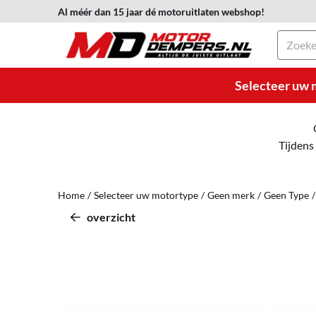
Cookievoorkeuren zijn momenteel gesloten.
Al méér dan 15 jaar dé motoruitlaten webshop!
Zoeken
Selecteer uw 
Tijdens
Home
/
Selecteer uw motortype
/
Geen merk
/
Geen Type
/
overzicht