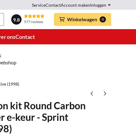
Service
Contact
Account maken
Inloggen
Winkelwagen
9.8
0
577 reviews
er ons
Contact
s
 webshop
ive (1998)
-on kit Round Carbon
e-keur - Sprint
98)