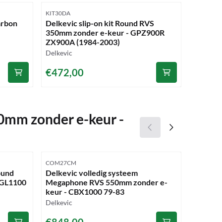
Artikelnummer
Artikelnu
KIT30DA
KIT0810
arbon
Delkevic slip-on kit Round RVS
Delkevi
350mm zonder e-keur - GPZ900R
450mm 
ZX900A (1984-2003)
EUROPE
Merk:
Merk:
Delkevic
Delkevic
Prijs: 472,00
Prijs: 4
€472,00
€453,
00mm zonder e-keur -
Artikelnummer
Artikelnu
COM27CM
KIT10JS
ound
Delkevic volledig systeem
Delkevic
 GL1100
Megaphone RVS 550mm zonder e-
260mm z
keur - CBX1000 79-83
Strom (
Merk:
Merk:
Delkevic
Delkevic
Prijs: 848,00
Prijs: 5