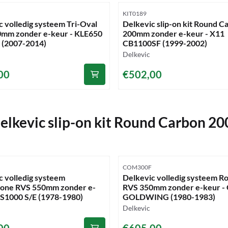
mmer
Artikelnummer
KIT0189
c volledig systeem Tri-Oval
Delkevic slip-on kit Round C
mm zonder e-keur - KLE650
200mm zonder e-keur - X11
(2007-2014)
CB1100SF (1999-2002)
Merk:
Delkevic
47,00
Prijs: 502,00
00
€502,00
elkevic slip-on kit Round Carbon 2
mmer
Artikelnummer
COM300F
c volledig systeem
Delkevic volledig systeem R
one RVS 550mm zonder e-
RVS 350mm zonder e-keur -
GS1000 S/E (1978-1980)
GOLDWING (1980-1983)
Merk:
Delkevic
59,00
Prijs: 605,00