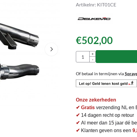
Artikelnr:
KIT01CE
€
502,00
Aantal
+
-
Of betaal in termijnen via
Spray
Onze zekerheden
✔ Gratis
verzending NL en 
✔
14 dagen recht op retour
✔
Al meer dan 15 jaar dé bet
✔
Klanten geven ons een
9,