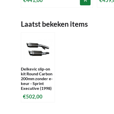
€441,00
€459,
Laatst bekeken items
Delkevic slip-on
kit Round Carbon
200mm zonder e-
keur - Sprint
Executive (1998)
€
502,00