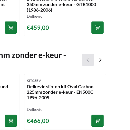
ent
350mm zonder e-keur - GTR1000
Straigh
(1986-2006)
GPZ110
Merk:
Merk:
Delkevic
Delkevic
Prijs: 459,00
Prijs: 4
€459,00
€472,
mm zonder e-keur -
Artikelnummer
Artikelnu
KIT03BV
COM09A
ound
Delkevic slip-on kit Oval Carbon
Delkevi
225mm zonder e-keur - EN500C
Carbon 
1996-2009
CB1100
Merk:
Merk:
Delkevic
Delkevic
Prijs: 466,00
Prijs: 5
€466,00
€502,