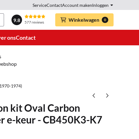
Service
Contact
Account maken
Inloggen
Winkelwagen
9.8
0
577 reviews
er ons
Contact
s
 webshop
(1970-1974)
on kit Oval Carbon
 e-keur - CB450K3-K7