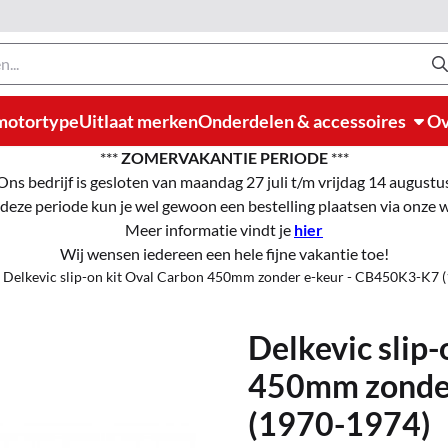
motortype
Uitlaat merken
Onderdelen & accessoires
Ov
***
ZOMERVAKANTIE PERIODE
***
Ons bedrijf is gesloten van maandag 27 juli t/m vrijdag 14 augustu
 deze periode kun je wel gewoon een bestelling plaatsen via onze
Meer informatie vindt je
hier
Wij wensen iedereen een hele fijne vakantie toe!
Delkevic slip-on kit Oval Carbon 450mm zonder e-keur - CB450K3-K7 
Delkevic slip-
450mm zonder
(1970-1974)