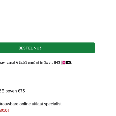
BESTEL NU!
pay
(vanaf
€
15,53
p/m) of in 3x via
IN3
.
BE boven €75
rouwbare online uitlaat specialist
8/10!