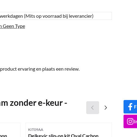
 werkdagen (Mits op voorraad bij leverancier)
n Geen Type
product ervaring en plaats een review.
mm zonder e-keur -
F
I
Artikelnummer
Artikelnu
KIT09AA
COM3279
rbon
Delkevic slip-on kit Oval Carbon
Delkevi