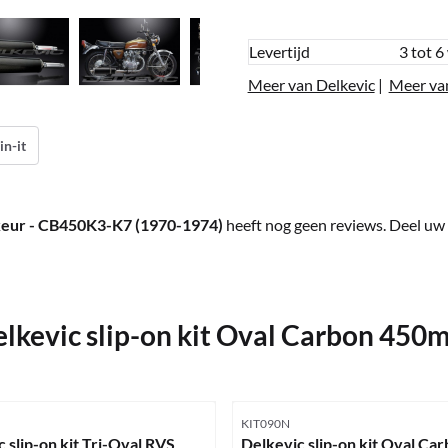
Levertijd
3 tot 6
Meer van Delkevic
|
Meer va
in-it
-keur - CB450K3-K7 (1970-1974)
heeft nog geen reviews. Deel uw 
lkevic slip-on kit Oval Carbon 450
mmer
Artikelnummer
KIT090N
 slip-on kit Tri-Oval RVS
Delkevic slip-on kit Oval Ca