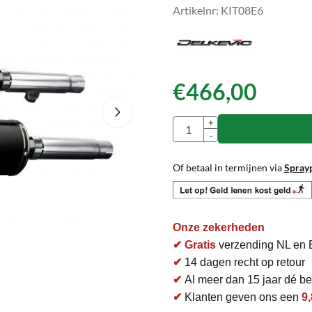
Artikelnr:
KIT08E6
€
466,00
Aantal
+
-
Of betaal in termijnen via
Spray
Onze zekerheden
✔ Gratis
verzending NL en 
✔
14 dagen recht op retour
✔
Al meer dan 15 jaar dé bet
✔
Klanten geven ons een
9,