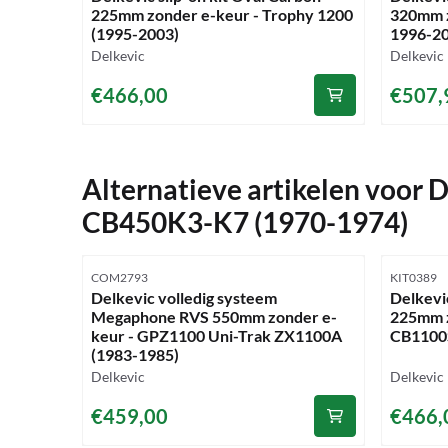
225mm zonder e-keur - Trophy 1200
320mm z
(1995-2003)
1996-2
Merk:
Merk:
Delkevic
Delkevic
Prijs: 466,00
Prijs: 5
€466,00
€507,
Alternatieve artikelen voor
D
CB450K3-K7 (1970-1974)
Artikelnummer
Artikelnu
COM2793
KIT0389
Delkevic volledig systeem
Delkevic
Megaphone RVS 550mm zonder e-
225mm z
keur - GPZ1100 Uni-Trak ZX1100A
CB1100
(1983-1985)
Merk:
Merk:
Delkevic
Delkevic
Prijs: 459,00
Prijs: 4
€459,00
€466,