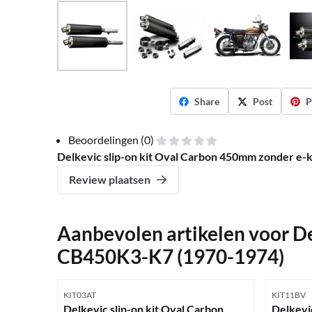
Share
Post
P
Beoordelingen (0)
Delkevic slip-on kit Oval Carbon 450mm zonder e
Review plaatsen
Aanbevolen artikelen voor
De
CB450K3-K7 (1970-1974)
Artikelnummer
Artikelnu
KIT03AT
KIT11BV
Delkevic slip-on kit Oval Carbon
Delkevic