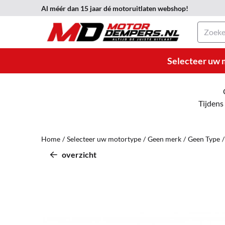
Cookievoorkeuren zijn momenteel gesloten.
Al méér dan 15 jaar dé motoruitlaten webshop!
Zoeken
Selecteer uw 
Tijdens
Home
/
Selecteer uw motortype
/
Geen merk
/
Geen Type
/
overzicht