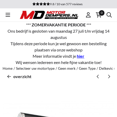
Cookievoorkeuren zijn momenteel gesloten.
9.8 / 10
van
577
reviews
0
***
ZOMERVAKANTIE PERIODE
***
Ons bedrijf is gesloten van maandag 27 juli t/m vrijdag 14
augustus
Tijdens deze periode kun je wel gewoon een bestelling
plaatsen via onze webshop
Meer informatie vindt je
hier
Wij wensen iedereen een hele fijne vakantie toe!
Home
/
Selecteer uw motortype
/
Geen merk
/
Geen Type
/
Delkevic s
overzicht