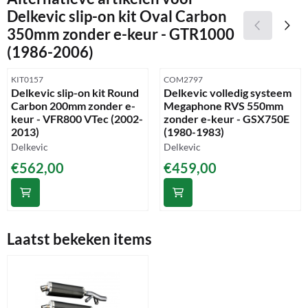
Delkevic slip-on kit Oval Carbon
350mm zonder e-keur - GTR1000
(1986-2006)
Artikelnummer
Artikelnummer
KIT0157
COM2797
Delkevic slip-on kit Round
Delkevic volledig systeem
Carbon 200mm zonder e-
Megaphone RVS 550mm
keur - VFR800 VTec (2002-
zonder e-keur - GSX750E
2013)
(1980-1983)
Merk:
Merk:
Delkevic
Delkevic
Prijs: 562,00
Prijs: 459,00
€562,00
€459,00
Laatst bekeken items