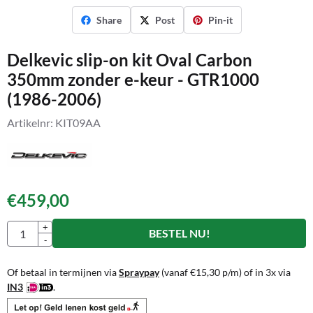
Share
Post
Pin-it
Delkevic slip-on kit Oval Carbon
350mm zonder e-keur - GTR1000
(1986-2006)
Artikelnr:
KIT09AA
€
459,00
Aantal
+
BESTEL NU!
-
Of betaal in termijnen via
Spraypay
(vanaf
€
15,30
p/m) of in 3x via
IN3
.