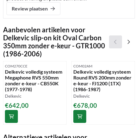
Review plaatsen
Aanbevolen artikelen voor
Delkevic slip-on kit Oval Carbon
350mm zonder e-keur - GTR1000
(1986-2006)
Artikelnummer
Artikelnummer
COM270CCE
COM02AM
Delkevic volledig systeem
Delkevic volledig systeem
Megaphone RVS 550mm
Round RVS 200mm zonder
zonder e-keur - CB550K
e-keur - FJ1200 (1TX)
(1977-1978)
(1986-1987)
Merk:
Merk:
Delkevic
Delkevic
Prijs: 642,00
Prijs: 678,00
€642,00
€678,00
Alternatieve artikelen voor