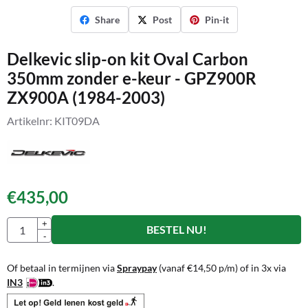
Share
Post
Pin-it
Delkevic slip-on kit Oval Carbon
350mm zonder e-keur - GPZ900R
ZX900A (1984-2003)
Artikelnr:
KIT09DA
€
435,00
Aantal
+
BESTEL NU!
-
Of betaal in termijnen via
Spraypay
(vanaf
€
14,50
p/m) of in 3x via
IN3
.