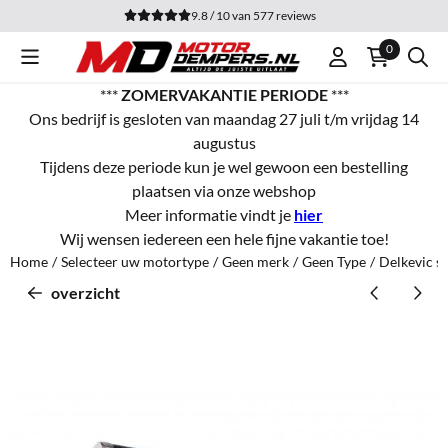
Cookievoorkeuren zijn momenteel gesloten.
9.8 / 10
van
577
reviews
0
***
ZOMERVAKANTIE PERIODE
***
Ons bedrijf is gesloten van maandag 27 juli t/m vrijdag 14
augustus
Tijdens deze periode kun je wel gewoon een bestelling
plaatsen via onze webshop
Meer informatie vindt je
hier
Wij wensen iedereen een hele fijne vakantie toe!
Home
/
Selecteer uw motortype
/
Geen merk
/
Geen Type
/
Delkevic s
overzicht