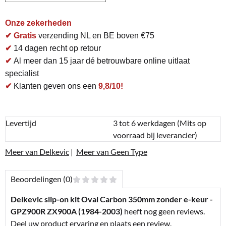
Onze zekerheden
✔ Gratis
verzending NL en BE boven €75
✔
14 dagen recht op retour
✔
Al meer dan 15 jaar dé betrouwbare online uitlaat
specialist
✔
Klanten geven ons een
9,8/10!
Levertijd
3 tot 6 werkdagen (Mits op
voorraad bij leverancier)
Meer van Delkevic
|
Meer van Geen Type
Beoordelingen (0)
Delkevic slip-on kit Oval Carbon 350mm zonder e-keur -
GPZ900R ZX900A (1984-2003)
heeft nog geen reviews.
Deel uw product ervaring en plaats een review.