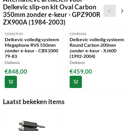
Delkevic slip-on kit Oval Carbon
350mm zonder e-keur - GPZ900R
ZX900A (1984-2003)
Artikelnummer
Artikelnummer
COM27CM
COM0104
Delkevic volledig systeem
Delkevic volledig systeem
Megaphone RVS 550mm
Round Carbon 200mm
zonder e-keur - CBX1000
zonder e-keur - XJ600
79-83
(1992-2004)
Merk:
Merk:
Delkevic
Delkevic
Prijs: 848,00
Prijs: 459,00
€848,00
€459,00
Laatst bekeken items