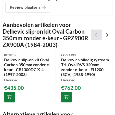
Review plaatsen
Aanbevolen artikelen voor
Delkevic slip-on kit Oval Carbon
350mm zonder e-keur - GPZ900R
ZX900A (1984-2003)
Artikelnummer
Artikelnummer
KIT09EX
COM1133
Delkevic slip-on kit Oval
Delkevic volledig systeem
Carbon 350mm zonder e-
Tri-Oval RVS 320mm
keur - CB1300DC X-4
zonder e-keur - FJ1200
(1997-2003)
(3CV) (1988-1990)
Merk:
Merk:
Delkevic
Delkevic
Prijs: 435,00
Prijs: 762,00
€435,00
€762,00
Alternatieve artikelen voor