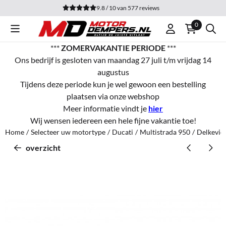
Cookievoorkeuren zijn momenteel gesloten.
9.8 / 10
van
577
reviews
0
***
ZOMERVAKANTIE PERIODE
***
Ons bedrijf is gesloten van maandag 27 juli t/m vrijdag 14
augustus
Tijdens deze periode kun je wel gewoon een bestelling
plaatsen via onze webshop
Meer informatie vindt je
hier
Wij wensen iedereen een hele fijne vakantie toe!
Home
/
Selecteer uw motortype
/
Ducati
/
Multistrada 950
/
Delkevic
overzicht