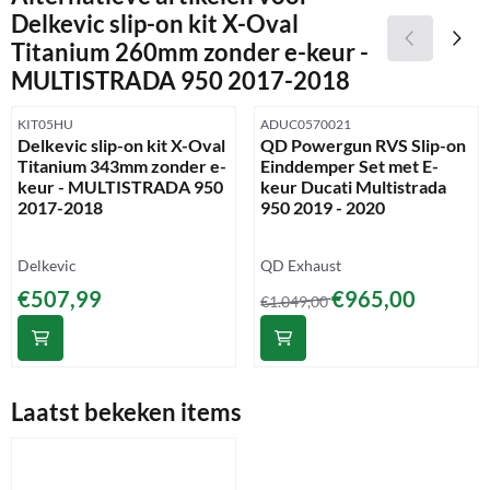
Delkevic slip-on kit X-Oval
Titanium 260mm zonder e-keur -
MULTISTRADA 950 2017-2018
Artikelnummer
Artikelnummer
KIT05HU
ADUC0570021
Delkevic slip-on kit X-Oval
QD Powergun RVS Slip-on
Titanium 343mm zonder e-
Einddemper Set met E-
keur - MULTISTRADA 950
keur Ducati Multistrada
2017-2018
950 2019 - 2020
Merk:
Merk:
Delkevic
QD Exhaust
Prijs: 507,99
Van 1 049,00 voor 965,00
€507,99
€965,00
€1.049,00
Laatst bekeken items