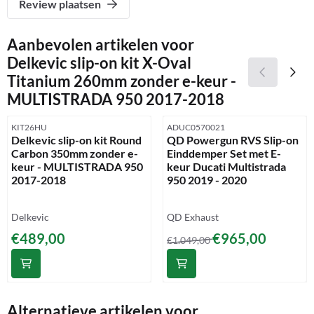
Review plaatsen
Aanbevolen artikelen voor
Delkevic slip-on kit X-Oval
Titanium 260mm zonder e-keur -
MULTISTRADA 950 2017-2018
Artikelnummer
Artikelnummer
KIT26HU
ADUC0570021
Delkevic slip-on kit Round
QD Powergun RVS Slip-on
Carbon 350mm zonder e-
Einddemper Set met E-
keur - MULTISTRADA 950
keur Ducati Multistrada
2017-2018
950 2019 - 2020
Merk:
Merk:
Delkevic
QD Exhaust
Prijs: 489,00
Van 1 049,00 voor 965,00
€489,00
€965,00
€1.049,00
Alternatieve artikelen voor