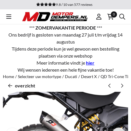
Cookievoorkeuren zijn momenteel gesloten.
9.8 / 10
van
577
reviews
0
***
ZOMERVAKANTIE PERIODE
***
Ons bedrijf is gesloten van maandag 27 juli t/m vrijdag 14
augustus
Tijdens deze periode kun je wel gewoon een bestelling
plaatsen via onze webshop
Meer informatie vindt je
hier
Wij wensen iedereen een hele fijne vakantie toe!
Home
/
Selecteer uw motortype
/
Ducati
/
Desert X
/
QD Tri-Cone Tit
overzicht