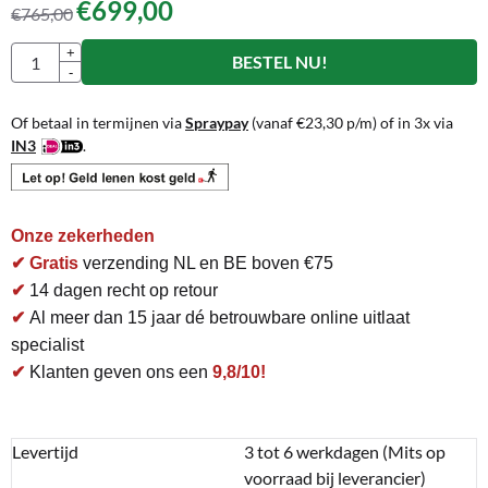
€
699,00
€
765,00
Aantal
+
BESTEL NU!
-
Of betaal in termijnen via
Spraypay
(vanaf
€
23,30
p/m) of in 3x via
IN3
.
Onze zekerheden
✔ Gratis
verzending NL en BE boven €75
✔
14 dagen recht op retour
✔
Al meer dan 15 jaar dé betrouwbare online uitlaat
specialist
✔
Klanten geven ons een
9,8/10!
Levertijd
3 tot 6 werkdagen (Mits op
voorraad bij leverancier)