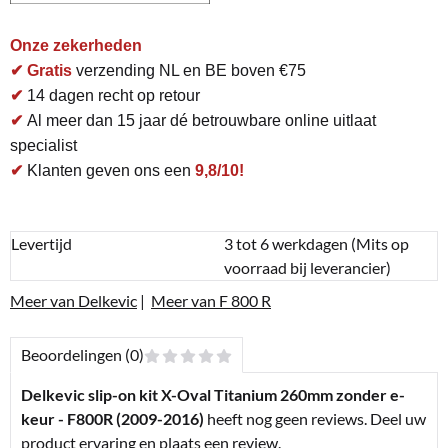
Onze zekerheden
✔ Gratis
verzending NL en BE boven €75
✔
14 dagen recht op retour
✔
Al meer dan 15 jaar dé betrouwbare online uitlaat
specialist
✔
Klanten geven ons een
9,8/10!
Levertijd
3 tot 6 werkdagen (Mits op
voorraad bij leverancier)
Meer van Delkevic
|
Meer van F 800 R
Beoordelingen (0)
Delkevic slip-on kit X-Oval Titanium 260mm zonder e-
keur - F800R (2009-2016)
heeft nog geen reviews. Deel uw
product ervaring en plaats een review.