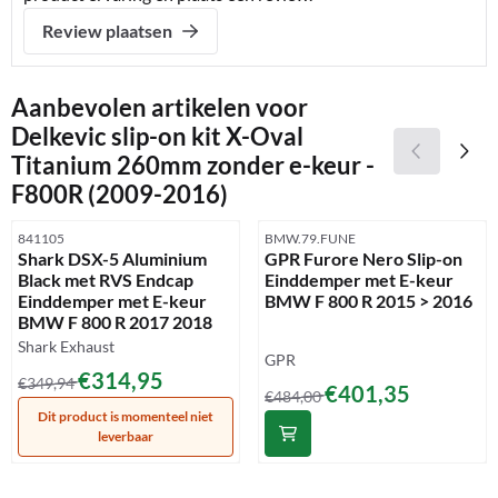
Review plaatsen
Aanbevolen artikelen voor
Delkevic slip-on kit X-Oval
Titanium 260mm zonder e-keur -
F800R (2009-2016)
Artikelnummer
Artikelnummer
841105
BMW.79.FUNE
Shark DSX-5 Aluminium
GPR Furore Nero Slip-on
Black met RVS Endcap
Einddemper met E-keur
Einddemper met E-keur
BMW F 800 R 2015 > 2016
BMW F 800 R 2017 2018
Merk:
Shark Exhaust
Merk:
GPR
Van 349,94 voor 314,95
€314,95
€349,94
Van 484,00 voor 401,35
€401,35
€484,00
Dit product is momenteel niet
leverbaar