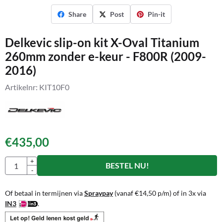
Share
Post
Pin-it
Delkevic slip-on kit X-Oval Titanium
260mm zonder e-keur - F800R (2009-
2016)
Artikelnr:
KIT10F0
€
435,00
Aantal
+
BESTEL NU!
-
Of betaal in termijnen via
Spraypay
(vanaf
€
14,50
p/m) of in 3x via
IN3
.