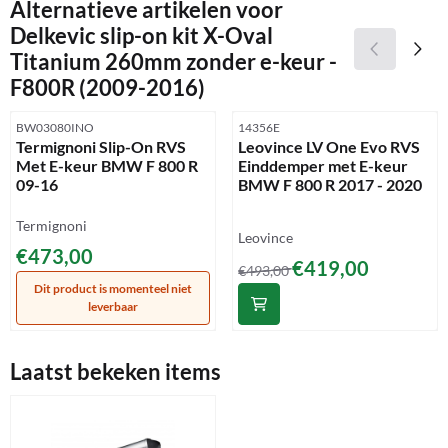
Alternatieve artikelen voor
Delkevic slip-on kit X-Oval
Titanium 260mm zonder e-keur -
F800R (2009-2016)
Artikelnummer
Artikelnummer
BW03080INO
14356E
Termignoni Slip-On RVS
Leovince LV One Evo RVS
Met E-keur BMW F 800 R
Einddemper met E-keur
09-16
BMW F 800 R 2017 - 2020
Merk:
Termignoni
Merk:
Leovince
Prijs: 473,00
€473,00
Van 493,00 voor 419,00
€419,00
€493,00
Dit product is momenteel niet
leverbaar
Laatst bekeken items