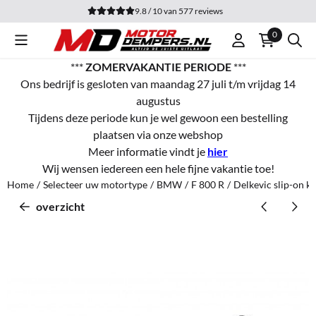
Cookievoorkeuren zijn momenteel gesloten.
9.8 / 10
van
577
reviews
0
***
ZOMERVAKANTIE PERIODE
***
Ons bedrijf is gesloten van maandag 27 juli t/m vrijdag 14
augustus
Tijdens deze periode kun je wel gewoon een bestelling
plaatsen via onze webshop
Meer informatie vindt je
hier
Wij wensen iedereen een hele fijne vakantie toe!
Home
/
Selecteer uw motortype
/
BMW
/
F 800 R
/
Delkevic slip-on 
overzicht