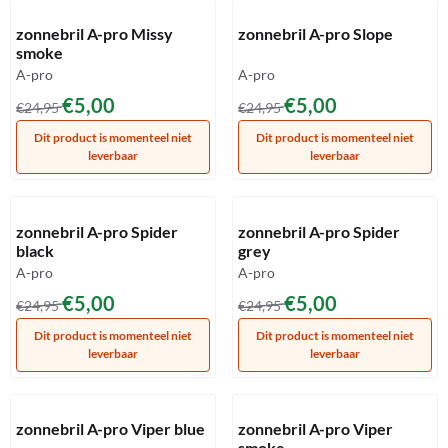
Artikelnummer
Artikelnummer
zonnebril A-pro Missy
zonnebril A-pro Slope
smoke
Merk:
Merk:
A-pro
A-pro
Van 24,95 voor 5,00
Van 24,95 voor 5,00
€5,00
€5,00
€24,95
€24,95
Dit product is momenteel niet
Dit product is momenteel niet
leverbaar
leverbaar
Artikelnummer
Artikelnummer
zonnebril A-pro Spider
zonnebril A-pro Spider
black
grey
Merk:
Merk:
A-pro
A-pro
Van 24,95 voor 5,00
Van 24,95 voor 5,00
€5,00
€5,00
€24,95
€24,95
Dit product is momenteel niet
Dit product is momenteel niet
leverbaar
leverbaar
Artikelnummer
Artikelnummer
zonnebril A-pro Viper blue
zonnebril A-pro Viper
smoke