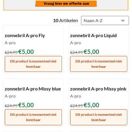
Sorteermethode
10
Artikelen
Artikelnummer
Artikelnummer
zonnebril A-pro Fly
zonnebril A-pro Liquid
Merk:
Merk:
A-pro
A-pro
Van 24,95 voor 5,00
Van 24,95 voor 5,00
€5,00
€5,00
€24,95
€24,95
Dit product is momenteel niet
Dit product is momenteel niet
leverbaar
leverbaar
Artikelnummer
Artikelnummer
zonnebril A-pro Missy blue
zonnebril A-pro Missy pink
Merk:
Merk:
A-pro
A-pro
Van 24,95 voor 5,00
Van 24,95 voor 5,00
€5,00
€5,00
€24,95
€24,95
Dit product is momenteel niet
Dit product is momenteel niet
leverbaar
leverbaar