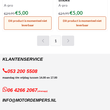
Merk:
Merk:
A-pro
A-pro
Van 24,95 voor 5,00
Van 24,95 voor 5,00
€5,00
€5,00
€24,95
€24,95
Dit product is momenteel niet
Dit product is momenteel niet
leverbaar
leverbaar
1
KLANTENSERVICE
053 200 5508
maandag t/m vrijdag tussen 14.00 en 17.00
06 4266 2067
(whatsapp)
INFO@MOTORDEMPERS.NL