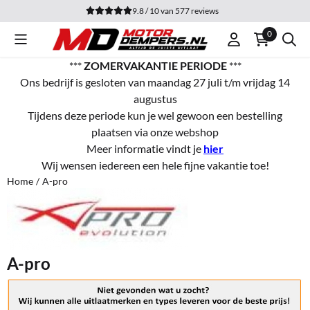
Cookievoorkeuren zijn momenteel gesloten.
9.8 / 10
van
577
reviews
0
***
ZOMERVAKANTIE PERIODE
***
Ons bedrijf is gesloten van maandag 27 juli t/m vrijdag 14
augustus
Tijdens deze periode kun je wel gewoon een bestelling
plaatsen via onze webshop
Meer informatie vindt je
hier
Wij wensen iedereen een hele fijne vakantie toe!
Home
/
A-pro
A-pro