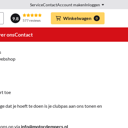
Service
Contact
Account maken
Inloggen
Winkelwagen
9.8
0
577 reviews
er ons
Contact
s
 webshop
rt toe
e dat je hoeft te doen is je clubpas aan ons tonen en
 ons op via
info@motordempers.nl