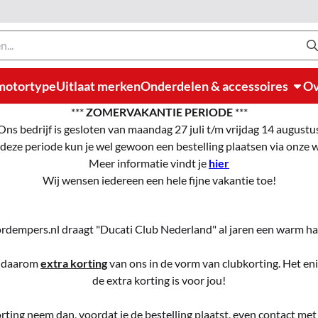
motortype
Uitlaat merken
Onderdelen & accessoires
Ov
***
ZOMERVAKANTIE PERIODE
***
Ons bedrijf is gesloten van maandag 27 juli t/m vrijdag 14 augustu
 deze periode kun je wel gewoon een bestelling plaatsen via onze
Meer informatie vindt je
hier
Wij wensen iedereen een hele fijne vakantie toe!
dempers.nl draagt "Ducati Club Nederland" al jaren een warm ha
e daarom
extra korting
van ons in de vorm van clubkorting. Het enig
de extra korting is voor jou!
rting neem dan, voordat je de bestelling plaatst, even contact met