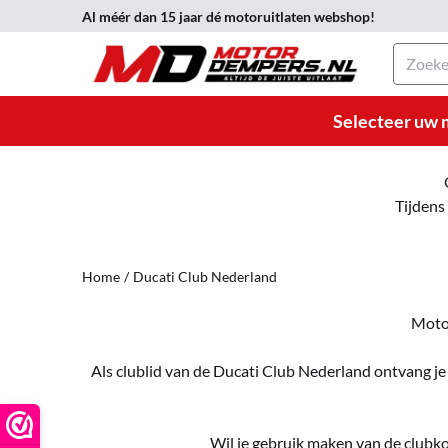
Cookievoorkeuren zijn momenteel gesloten.
Al méér dan 15 jaar dé motoruitlaten webshop!
Zoeken
Selecteer uw 
Tijdens
Home
/
Ducati Club Nederland
Motor
Als clublid van de Ducati Club Nederland ontvang j
Wil je gebruik maken van de clubko