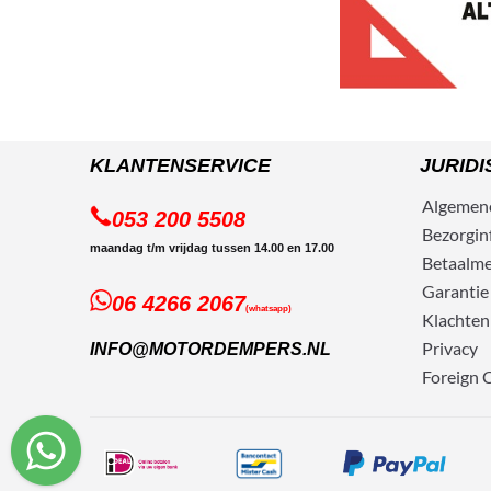
KLANTENSERVICE
JURIDI
Algemen
053 200 5508
Bezorg
in
maandag t/m vrijdag tussen 14.00 en 17.00
Betaalm
Garantie
06 4266 2067
(whatsapp)
Klachten
Privacy
INFO@MOTORDEMPERS.NL
Foreign 