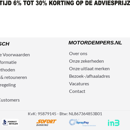
MOTORDEMPERS.NL
SCH
Over ons
e
Voorwaarden
Onze zekerheden
formatie
Onze uitlaat merken
ethoden
Bezoek-/afhaaladres
 & retouneren
Vacatures
regeling
Contact
Customers
KvK: 95879145 - Btw: NL867364853B01