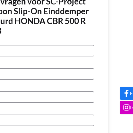
nvragen voor SC-Project
on Slip-On Einddemper
eurd HONDA CBR 500 R
3
F
I