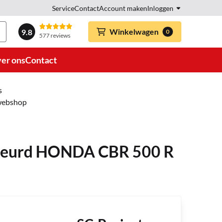
Service
Contact
Account maken
Inloggen
Winkelwagen
9.8
0
577 reviews
er ons
Contact
s
 webshop
ekeurd HONDA CBR 500 R